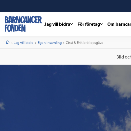
Jag vill bidra
För företag
Om barnca
barncancerfonden
startsida
Start
Jag vill bidra
Egen insamling
Current:
Cissi & Erik bröllopsgåva
Bild oc