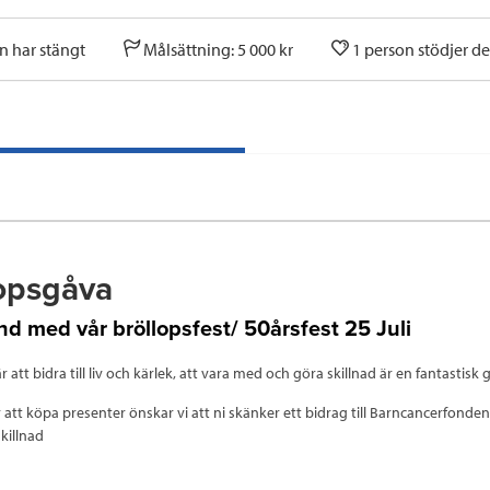
n har stängt
Målsättning: 5 000 kr
1 person stödjer d
opsgåva
d med vår bröllopsfest/ 50årsfest 25 Juli
 att bidra till liv och kärlek, att vara med och göra skillnad är en fantastisk 
ör att köpa presenter önskar vi att ni skänker ett bidrag till Barncancerfonden
killnad