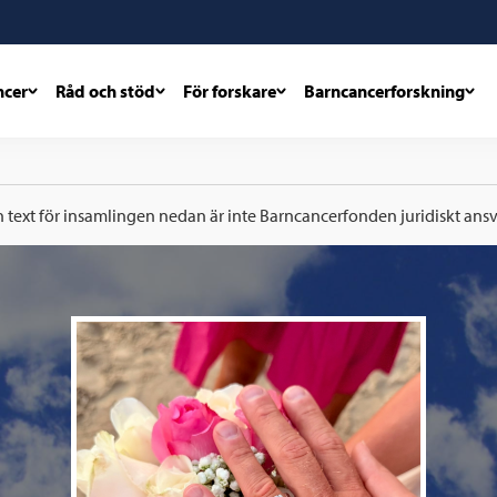
ncer
Råd och stöd
För forskare
Barncancerforskning
h text för insamlingen nedan är inte Barncancerfonden juridiskt ansva