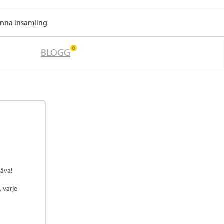
enna insamling
0
BLOGG
gåva!
, varje