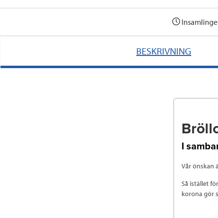
Insamlinge
BESKRIVNING
Bröll
I samban
Vår önskan är
Så istället f
korona gör s