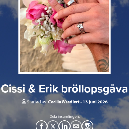
Cissi & Erik bröllopsgåva
Startad av:
Cecilia Wredlert
13 juni 2026
Dela insamlingen:
F
T
L
M