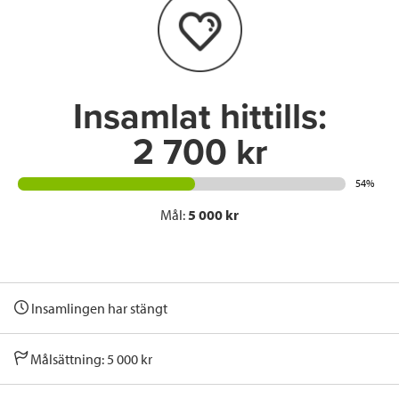
o
e
d
o
r
I
k
n
Insamlat hittills:
2 700 kr
54%
Mål:
5 000 kr
Insamlingen har stängt
Målsättning: 5 000 kr