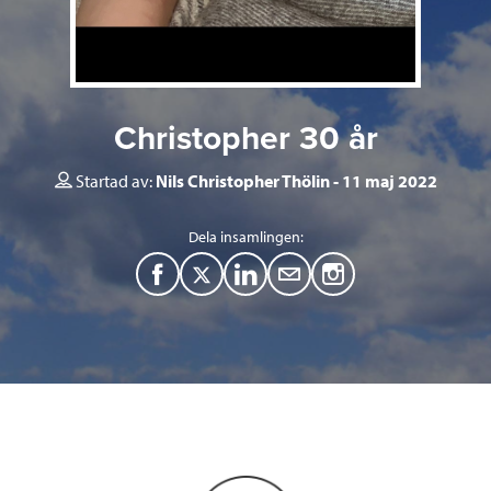
Christopher 30 år
Startad av:
Nils Christopher Thölin
11 maj 2022
Dela insamlingen:
F
T
L
M
a
w
i
a
c
i
n
i
e
t
k
l
b
t
e