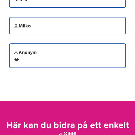
Milko
Anonym
❤️
Här kan du bidra på ett enkelt