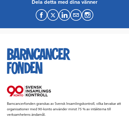
Dela detta med dina vänner
F
T
L
M
a
w
i
a
c
i
n
i
e
t
k
l
b
t
e
o
e
d
o
r
I
k
n
Barncancerfonden granskas av Svensk Insamlingskontroll, vilka bevakar att
organisationer med 90-konto använder minst 75 % av intäkterna till
verksamhetens ändamål.