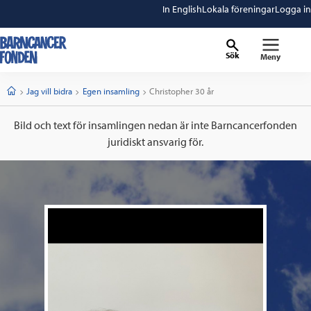
In English
Lokala föreningar
Logga in
Sök
Meny
barncancerfonden
startsida
Start
Jag vill bidra
Egen insamling
Current:
Christopher 30 år
Bild och text för insamlingen nedan är inte Barncancerfonden
juridiskt ansvarig för.