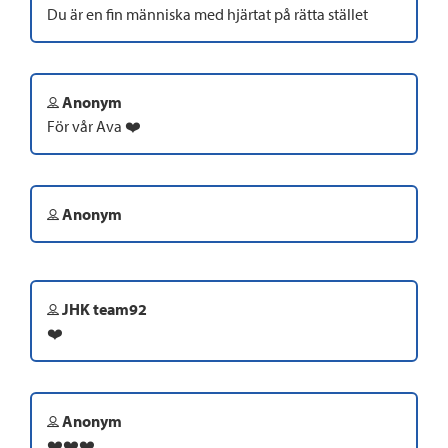
Du är en fin människa med hjärtat på rätta stället
Anonym
För vår Ava ❤️
Anonym
JHK team92
❤️
Anonym
❤️❤️❤️