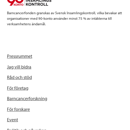
k
n
Barncancerfonden granskas av Svensk Insamlingskontroll, vilka bevakar att
organisationer med 90-konto använder minst 75 % av intäkterna till
verksamhetens ändamål.
Pressrummet
Jag vill bidra
Råd och stöd
För företag
Barncancerforskning
För forskare
Event