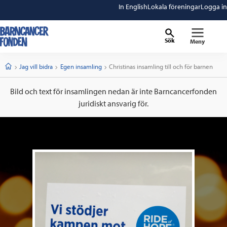
In English
Lokala föreningar
Logga in
Sök
Meny
barncancerfonden
startsida
Start
Jag vill bidra
Egen insamling
Current:
Christinas insamling till och för barnen
Bild och text för insamlingen nedan är inte Barncancerfonden
juridiskt ansvarig för.