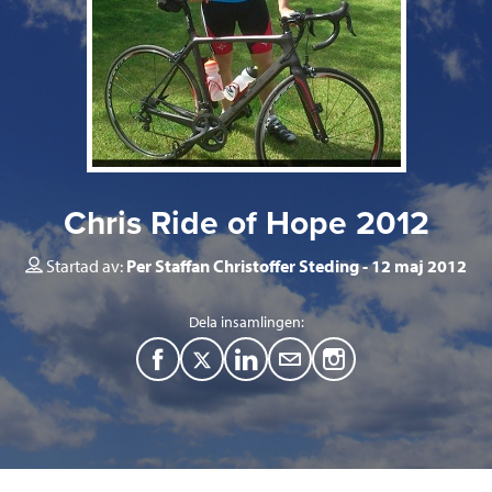
Chris Ride of Hope 2012
Startad av:
Per Staffan Christoffer Steding
12 maj 2012
Dela insamlingen:
F
T
L
M
a
w
i
a
c
i
n
i