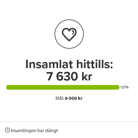
e
t
k
l
b
t
e
o
e
d
o
r
I
k
n
Insamlat hittills:
7 630 kr
127%
Mål:
6 000 kr
Insamlingen har stängt