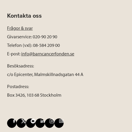
Kontakta oss
Frågor & svar
Givarservice: 020-90 20 90
Telefon (vxl): 08-584 209 00
E-post:
info@barncancerfonden.se
Besöksadress:
c/o Epicenter, Malmskillnadsgatan 44 A
Postadress:
Box 3426, 103 68 Stockholm
F
X
Y
L
I
B
a
o
i
n
l