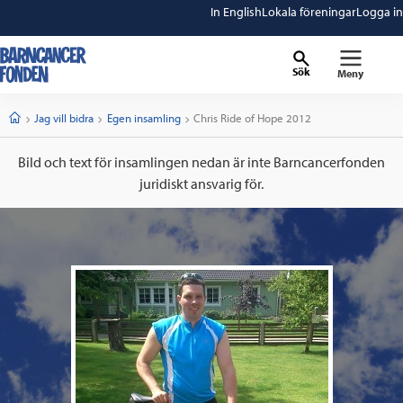
In English
Lokala föreningar
Logga in
Sök
Meny
barncancerfonden
startsida
Start
Jag vill bidra
Egen insamling
Current:
Chris Ride of Hope 2012
Bild och text för insamlingen nedan är inte Barncancerfonden
juridiskt ansvarig för.