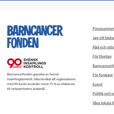
Pressrumme
Jag vill bidra
Råd och stö
För företag
Barncancerf
Barncancerfonden granskas av Svensk
För forskare
Insamlingskontroll, vilka bevakar att organisationer
Event
med 90-konto använder minst 75 % av intäkterna
till verksamhetens ändamål.
Politik och 
Våra lokala 