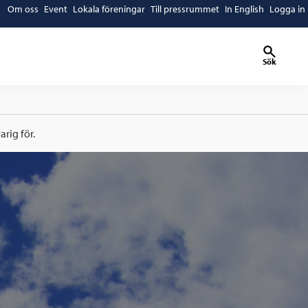
Om oss
Event
Lokala föreningar
Till pressrummet
In English
Logga in
Sök
rig för.