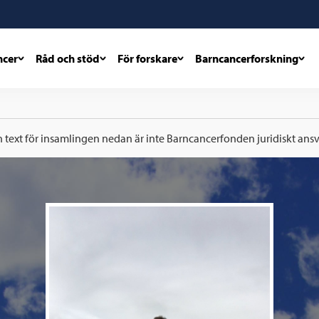
ncer
Råd och stöd
För forskare
Barncancerforskning
h text för insamlingen nedan är inte Barncancerfonden juridiskt ansva