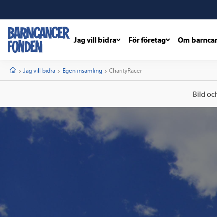
Jag vill bidra
För företag
Om barnca
barncancerfonden
startsida
Start
Jag vill bidra
Egen insamling
Current:
CharityRacer
Bild oc