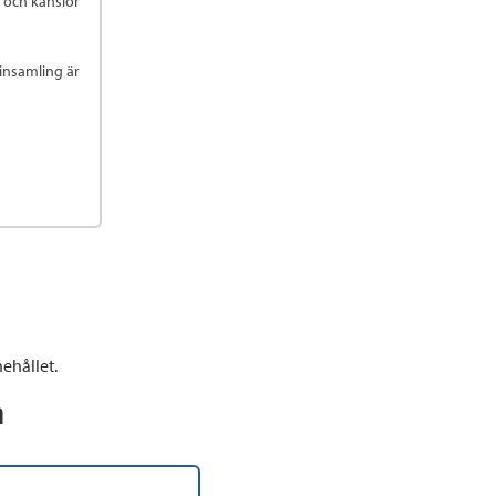
r och känslor
insamling är
ehållet.
n