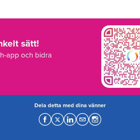
kelt sätt!
sh-app och bidra
Dela detta med dina vänner
F
T
L
M
a
w
i
a