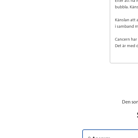
Efter att ha
bubbla. Käns
Känslan att 
i samband me
Cancern har 
Det är med d
Den som