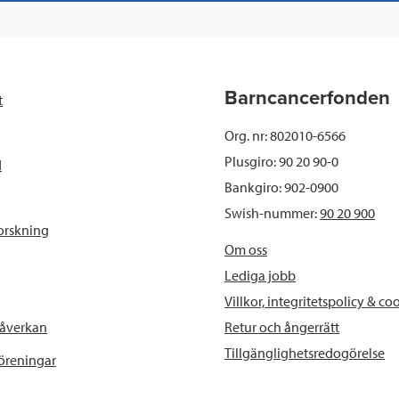
c
i
n
i
e
t
k
l
b
t
e
Barncancerfonden
t
o
e
d
Org. nr: 802010-6566
o
r
I
Plusgiro: 90 20 90-0
d
Bankgiro: 902-0900
k
n
Swish-nummer:
90 20 900
orskning
Om oss
Lediga jobb
Villkor, integritetspolicy & co
Retur och ångerrätt
påverkan
Tillgänglighetsredogörelse
föreningar