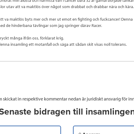
 förlorat min äldsta och närmsta vän i cancer bara 32 år gamal började tanka
lor utav att va maktlös över något som drabbat och drabbar nära och kära.
att va maktlös byts mer och mer ut emot en fighting och fuckcancer! Denna 
d de hinderbana tävlingar som jag springer därav Racer.
ryckt många ifrån oss, förklarat krig.
enna insamling ett motanfall och säga att sådan skit visas noll tolerans.
 skickat in respektive kommentar nedan är juridiskt ansvarig för inn
Senaste bidragen till insamlinge