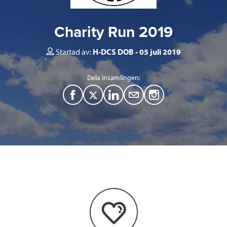
Charity Run 2019
Startad av:
H-DCS DOB
05 juli 2019
Dela insamlingen:
F
T
L
M
a
w
i
a
c
i
n
i
e
t
k
l
b
t
e
o
e
d
o
r
I