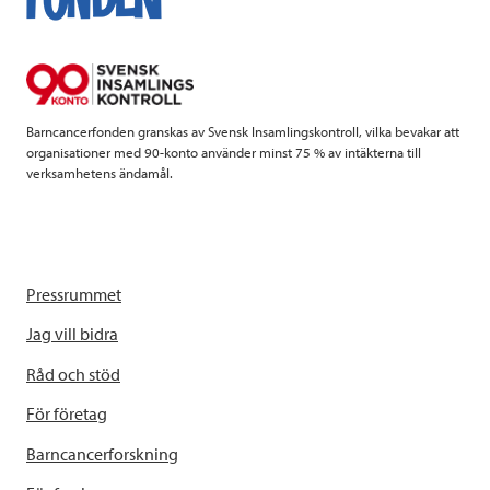
o
e
d
o
r
I
k
n
Barncancerfonden granskas av Svensk Insamlingskontroll, vilka bevakar att
organisationer med 90-konto använder minst 75 % av intäkterna till
verksamhetens ändamål.
Pressrummet
Jag vill bidra
Råd och stöd
För företag
Barncancerforskning