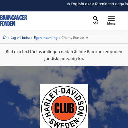
In English
Lokala föreningar
Logga in
Sök
Meny
barncancerfonden
startsida
Start
Jag vill bidra
Egen insamling
Current:
Charity Run 2019
Bild och text för insamlingen nedan är inte Barncancerfonden
juridiskt ansvarig för.