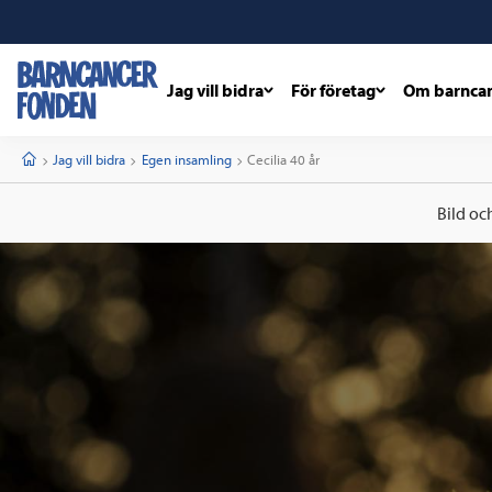
Jag vill bidra
För företag
Om barnca
barncancerfonden
startsida
Start
Jag vill bidra
Egen insamling
Current:
Cecilia 40 år
Bild oc