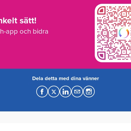
kelt sätt!
sh-app och bidra
Dela detta med dina vänner
F
T
L
M
a
w
i
a
c
i
n
i
e
t
k
l