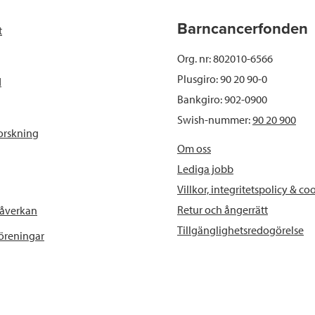
b
t
e
Barncancerfonden
t
o
e
d
Org. nr: 802010-6566
o
r
I
Plusgiro: 90 20 90-0
d
Bankgiro: 902-0900
k
n
Swish-nummer:
90 20 900
orskning
Om oss
Lediga jobb
Villkor, integritetspolicy & co
Retur och ångerrätt
påverkan
Tillgänglighetsredogörelse
föreningar