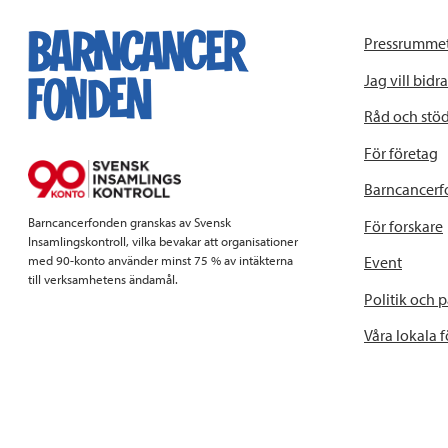
Pressrumme
Jag vill bidra
Råd och stö
För företag
Barncancerf
Barncancerfonden granskas av Svensk
För forskare
Insamlingskontroll, vilka bevakar att organisationer
Event
med 90-konto använder minst 75 % av intäkterna
till verksamhetens ändamål.
Politik och 
Våra lokala 