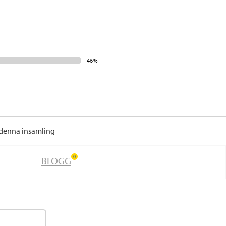
46%
 denna insamling
0
BLOGG