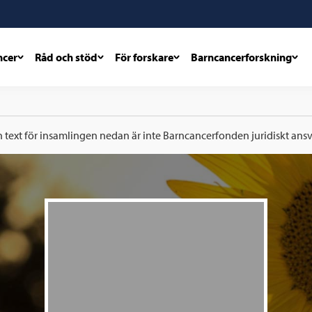
ncer
Råd och stöd
För forskare
Barncancerforskning
h text för insamlingen nedan är inte Barncancerfonden juridiskt ansva