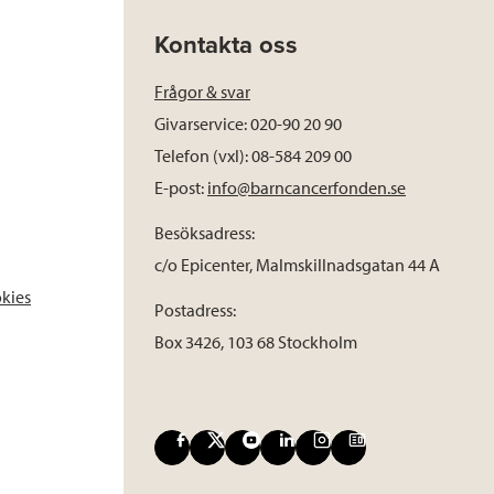
Kontakta oss
Frågor & svar
Givarservice: 020-90 20 90
Telefon (vxl): 08-584 209 00
E-post:
info@barncancerfonden.se
Besöksadress:
c/o Epicenter, Malmskillnadsgatan 44 A
okies
Postadress:
Box 3426, 103 68 Stockholm
F
X
Y
L
I
B
a
o
i
n
l