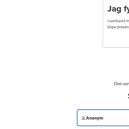
Jag f
I samband me
köpa presen
Den som
Anonym