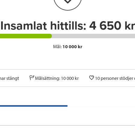
k
n
Insamlat hittills:
4 650 kr
Mål:
10 000 kr
har stängt
Målsättning: 10 000 kr
10 personer stödjer