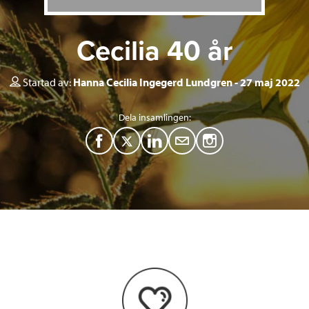
Cecilia 40 år
Startad av:
Hanna Cecilia Ingegerd Lundgren
27 maj 2022
Dela insamlingen:
F
T
L
M
a
w
i
a
c
i
n
i
e
t
k
l
b
t
e
o
e
d
o
r
I