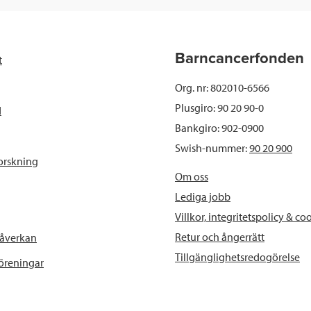
e
t
k
l
b
t
e
Barncancerfonden
t
o
e
d
Org. nr: 802010-6566
o
r
I
Plusgiro: 90 20 90-0
d
Bankgiro: 902-0900
k
n
Swish-nummer:
90 20 900
orskning
Om oss
Lediga jobb
Villkor, integritetspolicy & co
Retur och ångerrätt
påverkan
Tillgänglighetsredogörelse
föreningar