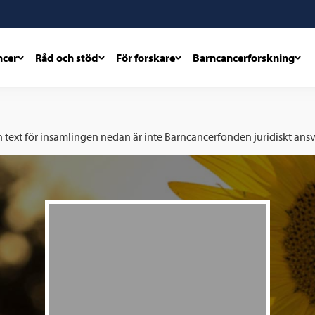
ncer
Råd och stöd
För forskare
Barncancerforskning
h text för insamlingen nedan är inte Barncancerfonden juridiskt ansva