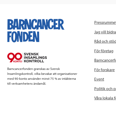
Pressrumme
Jag vill bidra
Råd och stö
För företag
Barncancerf
Barncancerfonden granskas av Svensk
För forskare
Insamlingskontroll, vilka bevakar att organisationer
Event
med 90-konto använder minst 75 % av intäkterna
till verksamhetens ändamål.
Politik och 
Våra lokala 