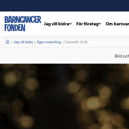
Jag vill bidra
För företag
Om barnca
barncancerfonden
startsida
Start
Jag vill bidra
Egen insamling
Current:
Cancerfri 35 år
Bild oc