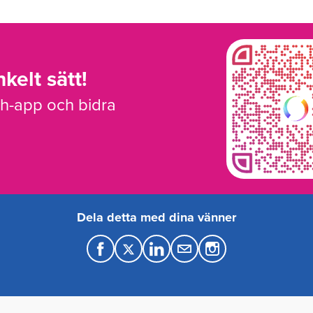
kelt sätt!
sh-app och bidra
Dela detta med dina vänner
F
T
L
M
a
w
i
a
c
i
n
i