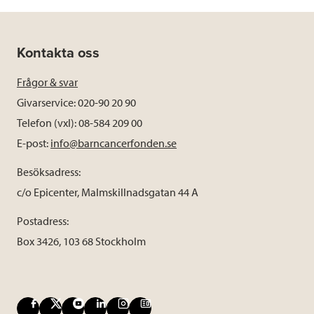
Kontakta oss
Frågor & svar
Givarservice: 020-90 20 90
Telefon (vxl): 08-584 209 00
E-post:
info@barncancerfonden.se
Besöksadress:
c/o Epicenter, Malmskillnadsgatan 44 A
Postadress:
Box 3426, 103 68 Stockholm
F
X
Y
L
I
B