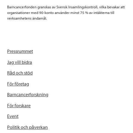
Barncancerfonden granskas av Svensk Insamlingskontroll, vilka bevakar att
organisationer med 90-konto använder minst 75 % av intäkterna till
verksamhetens ändamål.
Pressrummet
Jag vill bidra
Råd och stöd
För företag
Barncancerforskning
För forskare
Event
Politik och påverkan