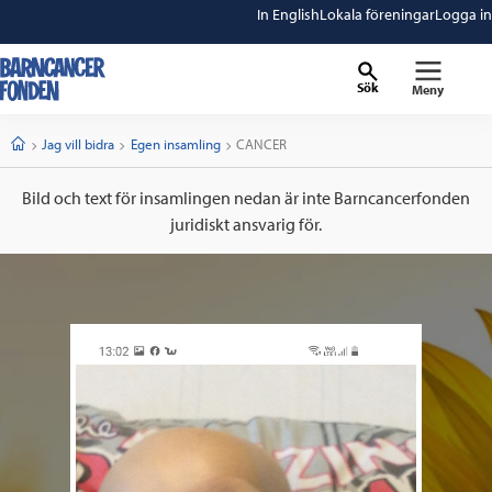
In English
Lokala föreningar
Logga in
Sök
Meny
barncancerfonden
startsida
Start
Jag vill bidra
Egen insamling
Current:
CANCER
Bild och text för insamlingen nedan är inte Barncancerfonden
juridiskt ansvarig för.