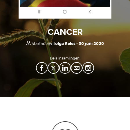
CANCER
Startad av:
Tolga Keles
30 juni 2020
Dela insamlingen:
F
T
L
M
a
w
i
a
c
i
n
i
e
t
k
l
b
t
e
o
e
d