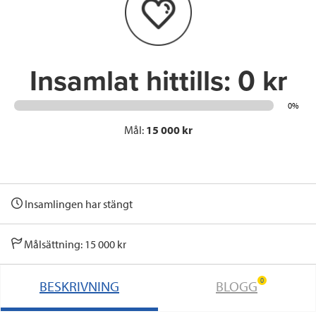
o
r
I
k
n
Insamlat hittills:
0 kr
0%
Mål:
15 000 kr
Insamlingen har stängt
Målsättning: 15 000 kr
0
BESKRIVNING
BLOGG