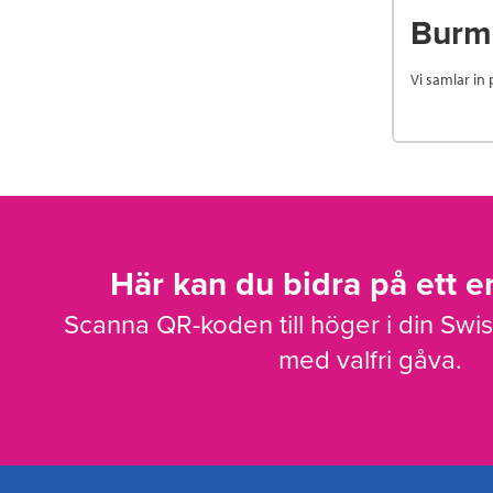
Burm
Vi samlar in
Här kan du bidra på ett en
Scanna QR-koden till höger i din Swi
med valfri gåva.