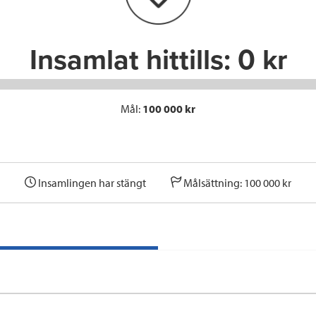
k
n
Insamlat hittills:
0 kr
Mål:
100 000 kr
Insamlingen har stängt
Målsättning: 100 000 kr