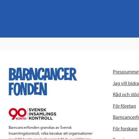
Pressrumme
Jag vill bidra
Råd och stö
För företag
Barncancerf
Barncancerfonden granskas av Svensk
För forskare
Insamlingskontroll, vilka bevakar att organisationer