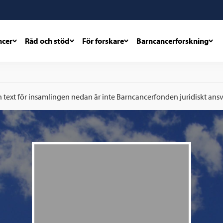
ncer
Råd och stöd
För forskare
Barncancerforskning
h text för insamlingen nedan är inte Barncancerfonden juridiskt ansva