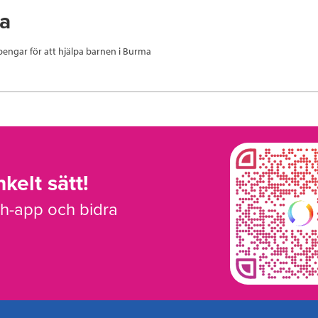
a
 pengar för att hjälpa barnen i Burma
kelt sätt!
sh-app och bidra