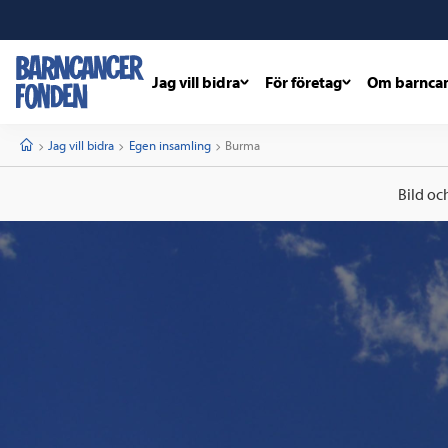
Jag vill bidra
För företag
Om barnca
barncancerfonden
startsida
Start
Jag vill bidra
Egen insamling
Current:
Burma
Bild oc