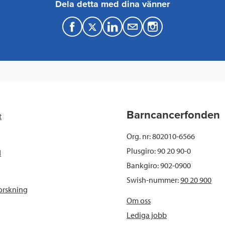
Dela detta med dina vänner
F
T
L
M
a
w
i
a
c
i
n
i
e
t
k
l
b
t
e
Barncancerfonden
t
o
e
d
Org. nr: 802010-6566
o
r
I
Plusgiro: 90 20 90-0
d
Bankgiro: 902-0900
k
n
Swish-nummer:
90 20 900
orskning
Om oss
Lediga jobb