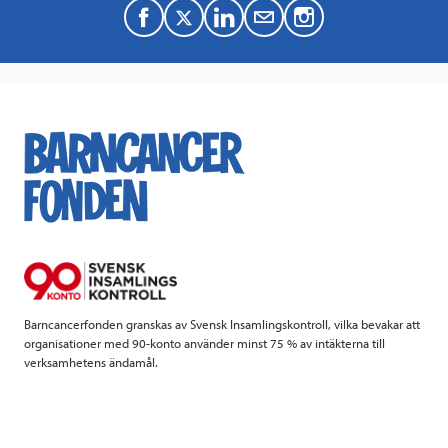
F
T
L
M
a
w
i
a
c
i
n
i
e
t
k
l
b
t
e
o
e
d
o
r
I
k
n
Barncancerfonden granskas av Svensk Insamlingskontroll, vilka bevakar att
organisationer med 90-konto använder minst 75 % av intäkterna till
verksamhetens ändamål.