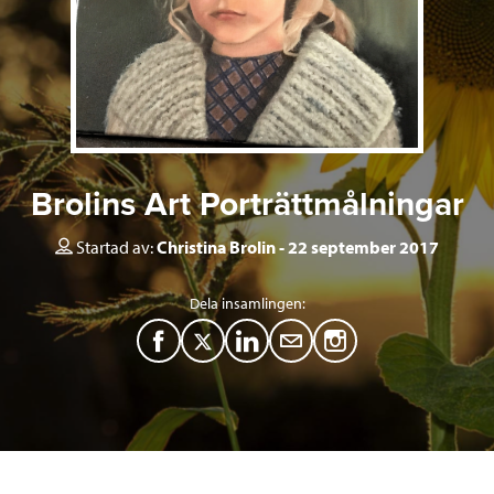
Brolins Art Porträttmålningar
Startad av:
Christina Brolin
22 september 2017
Dela insamlingen:
F
T
L
M
a
w
i
a
c
i
n
i
e
t
k
l