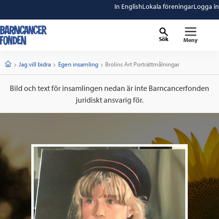
In English
Lokala föreningar
Logga in
Sök
Meny
barncancerfonden
startsida
Start
Jag vill bidra
Egen insamling
Current:
Brolins Art Porträttmålningar
Bild och text för insamlingen nedan är inte Barncancerfonden
juridiskt ansvarig för.