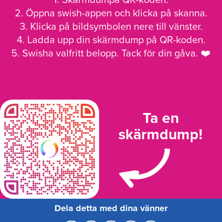
1. Skärmdumpa QR-koden.
2. Öppna swish-appen och klicka på skanna.
3. Klicka på bildsymbolen nere till vänster.
4. Ladda upp din skärmdump på QR-koden.
5. Swisha valfritt belopp. Tack för din gåva. ❤️
Ta en
skärmdump!
Dela detta med dina vänner