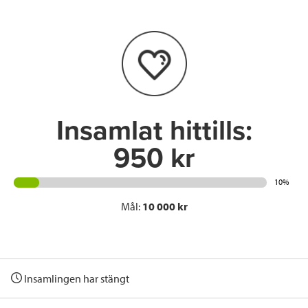
b
t
e
o
e
d
o
r
I
k
n
Insamlat hittills:
950 kr
10%
Mål:
10 000 kr
Insamlingen har stängt