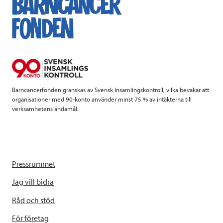
b
t
e
o
e
d
o
r
I
k
n
Barncancerfonden granskas av Svensk Insamlingskontroll, vilka bevakar att
organisationer med 90-konto använder minst 75 % av intäkterna till
verksamhetens ändamål.
Pressrummet
Jag vill bidra
Råd och stöd
För företag