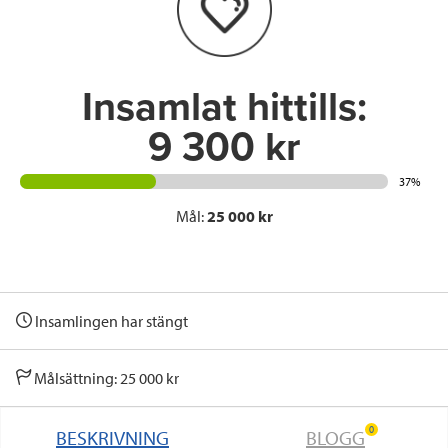
o
r
I
k
n
Insamlat hittills:
9 300 kr
37%
Mål:
25 000 kr
Insamlingen har stängt
Målsättning: 25 000 kr
0
BESKRIVNING
BLOGG