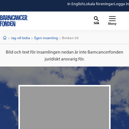
In English
Lokala föreningar
Logga in
Sök
Meny
barncancerfonden
startsida
Start
Jag vill bidra
Egen insamling
Current:
Brinken 50
Bild och text för insamlingen nedan är inte Barncancerfonden
juridiskt ansvarig för.