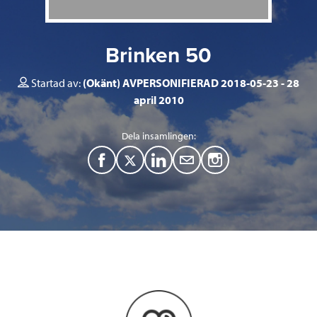
Brinken 50
Startad av:
(Okänt) AVPERSONIFIERAD 2018-05-23
28
april 2010
Dela insamlingen:
F
T
L
M
a
w
i
a
c
i
n
i
e
t
k
l
b
t
e
o
e
d