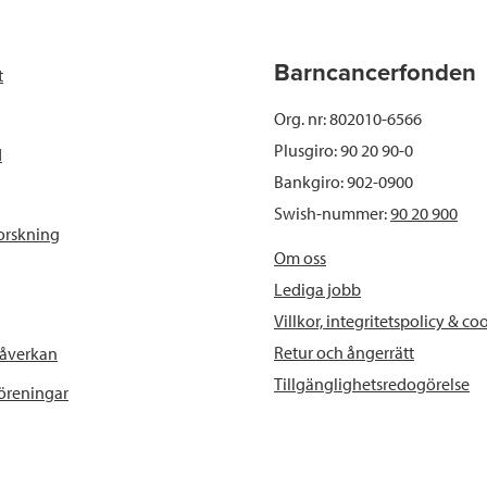
e
t
k
l
b
t
e
Barncancerfonden
t
o
e
d
Org. nr: 802010-6566
o
r
I
Plusgiro: 90 20 90-0
d
Bankgiro: 902-0900
k
n
Swish-nummer:
90 20 900
orskning
Om oss
Lediga jobb
Villkor, integritetspolicy & co
Retur och ångerrätt
påverkan
Tillgänglighetsredogörelse
föreningar