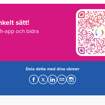
kelt sätt!
sh-app och bidra
Dela detta med dina vänner
F
T
L
M
a
w
i
a
c
i
n
i