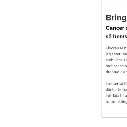
Brin
Cancer d
så hems
Klockan är n
jag sitter i
ambulans. Han
mot cancern 
drabbas extr
Han ser så li
där hade lik
inte låta bli
runtomkring.