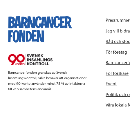
Pressrumme
Jag vill bidra
Råd och stö
För företag
Barncancerf
Barncancerfonden granskas av Svensk
För forskare
Insamlingskontroll, vilka bevakar att organisationer
Event
med 90-konto använder minst 75 % av intäkterna
till verksamhetens ändamål.
Politik och 
Våra lokala 