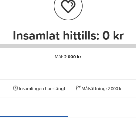
o
r
I
k
n
Insamlat hittills:
0 kr
Mål:
2 000 kr
Insamlingen har stängt
Målsättning: 2 000 kr