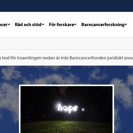
ncer
Råd och stöd
För forskare
Barncancerforskning
h text för insamlingen nedan är inte Barncancerfonden juridiskt ansva