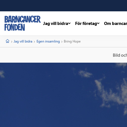
Jag vill bidra
För företag
Om barnca
barncancerfonden
startsida
Start
Jag vill bidra
Egen insamling
Current:
Bring Hope
Bild oc