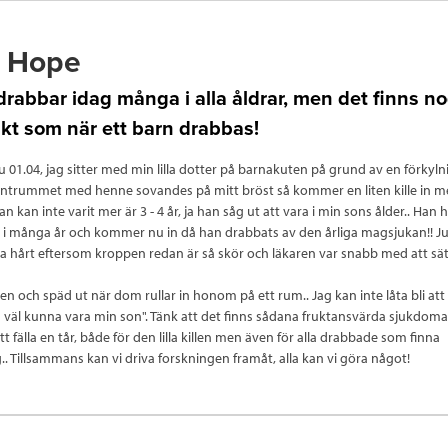
g Hope
rabbar idag många i alla åldrar, men det finns no
kt som när ett barn drabbas!
u 01.04, jag sitter med min lilla dotter på barnakuten på grund av en förkyl
 väntrummet med henne sovandes på mitt bröst så kommer en liten kille in 
 kan inte varit mer är 3 - 4 år, ja han såg ut att vara i min sons ålder.. Han
i många år och kommer nu in då han drabbats av den årliga magsjukan!! J
a hårt eftersom kroppen redan är så skör och läkaren var snabb med att sät
ten och späd ut när dom rullar in honom på ett rum.. Jag kan inte låta bli att
a väl kunna vara min son". Tänk att det finns sådana fruktansvärda sjukdoma
 att fälla en tår, både för den lilla killen men även för alla drabbade som finna
. Tillsammans kan vi driva forskningen framåt, alla kan vi göra något!