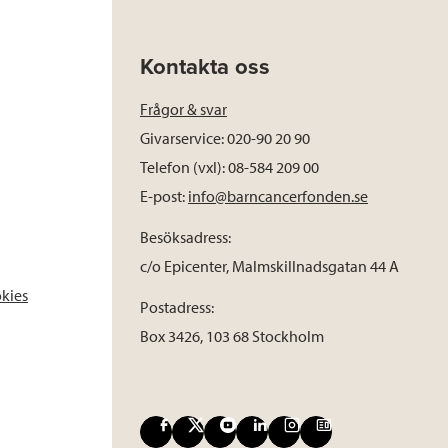
Kontakta oss
Frågor & svar
Givarservice: 020-90 20 90
Telefon (vxl): 08-584 209 00
E-post:
info@barncancerfonden.se
Besöksadress:
c/o Epicenter, Malmskillnadsgatan 44 A
okies
Postadress:
Box 3426, 103 68 Stockholm
F
X
Y
L
I
B