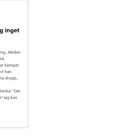
g inget
ning.. Medan
med
 har kämpat
ust han
ta dropp..
 tänka: "Det
r! Jag kan