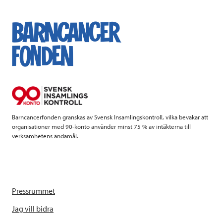
c
i
n
i
e
t
k
l
b
t
e
o
e
d
o
r
I
k
n
Barncancerfonden granskas av Svensk Insamlingskontroll, vilka bevakar att
organisationer med 90-konto använder minst 75 % av intäkterna till
verksamhetens ändamål.
Pressrummet
Jag vill bidra