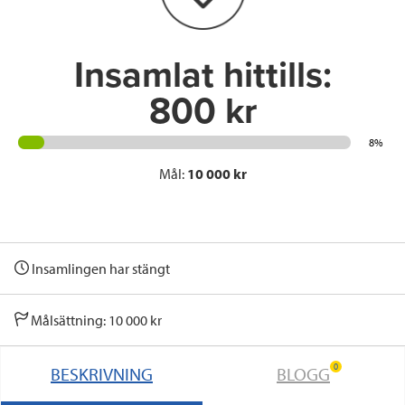
k
n
Insamlat hittills:
800 kr
8%
Mål:
10 000 kr
Insamlingen har stängt
Målsättning: 10 000 kr
0
BESKRIVNING
BLOGG