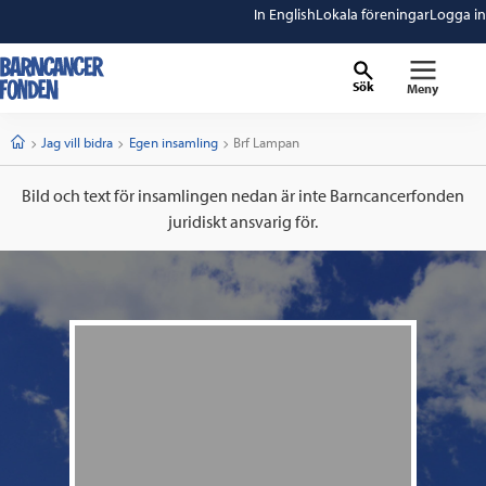
In English
Lokala föreningar
Logga in
Sök
Meny
barncancerfonden
startsida
Start
Jag vill bidra
Egen insamling
Current:
Brf Lampan
Bild och text för insamlingen nedan är inte Barncancerfonden
juridiskt ansvarig för.