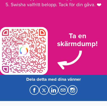
5. Swisha valfritt belopp. Tack för din gåva. ❤️
Ta en
skärmdump!
Dela detta med dina vänner
F
T
L
M
a
w
i
a