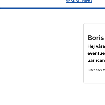
BESKRIVNING
Boris
Hej vår
eventuel
barncanc
Tusen tack f