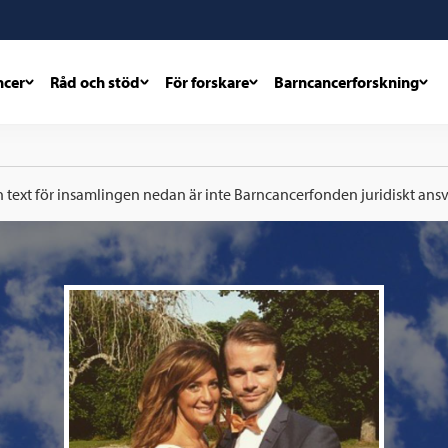
ncer
Råd och stöd
För forskare
Barncancerforskning
h text för insamlingen nedan är inte Barncancerfonden juridiskt ansva