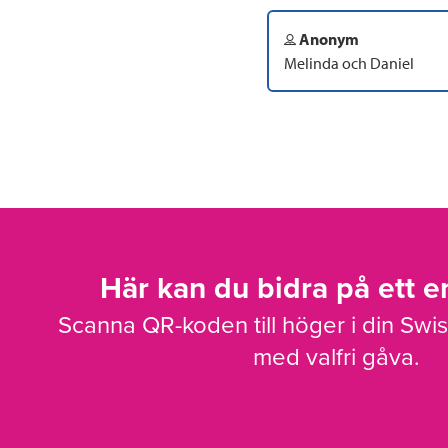
Anonym
Melinda och Daniel
Här kan du bidra på ett en
Scanna QR-koden till höger i din Swi
med valfri gåva.