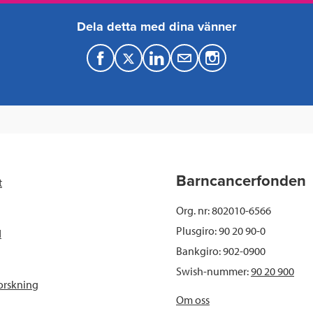
Dela detta med dina vänner
F
T
L
M
a
w
i
a
c
i
n
i
e
t
k
l
b
t
e
Barncancerfonden
t
o
e
d
Org. nr: 802010-6566
o
r
I
Plusgiro: 90 20 90-0
d
Bankgiro: 902-0900
k
n
Swish-nummer:
90 20 900
orskning
Om oss