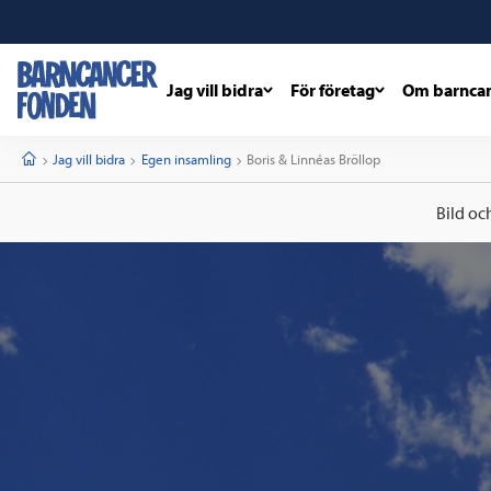
Jag vill bidra
För företag
Om barnca
barncancerfonden
startsida
Start
Jag vill bidra
Egen insamling
Current:
Boris & Linnéas Bröllop
Bild oc