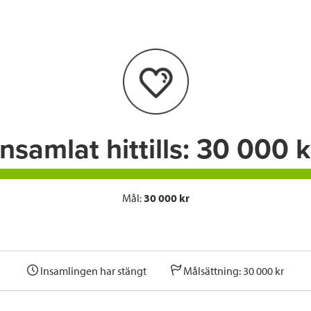
e
t
k
l
b
t
e
o
e
d
o
r
I
k
n
Insamlat hittills:
30 000 k
Mål:
30 000 kr
Insamlingen har stängt
Målsättning: 30 000 kr