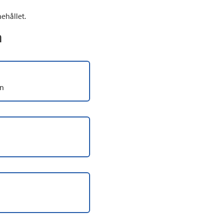
ehållet.
n
on