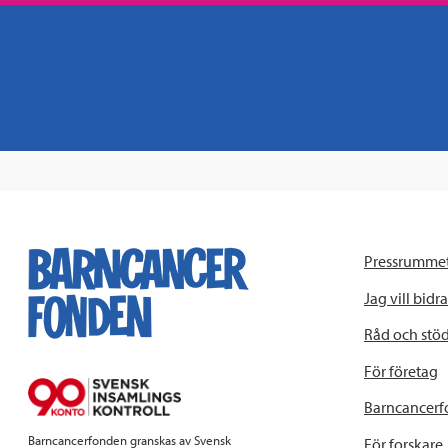
Pressrumme
Jag vill bidra
Råd och stö
För företag
Barncancerf
Barncancerfonden granskas av Svensk
För forskare