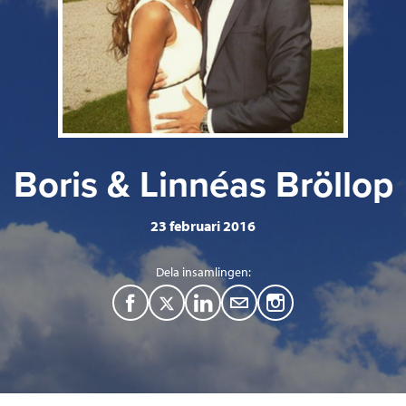
Boris & Linnéas Bröllop
23 februari 2016
Dela insamlingen:
F
T
L
M
a
w
i
a
c
i
n
i