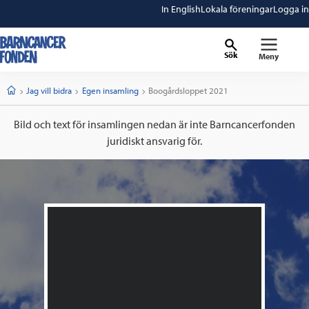
In English
Lokala föreningar
Logga in
Sök
Meny
barncancerfonden
startsida
Start
Jag vill bidra
Egen insamling
Current:
Boogårdsloppet 2021
Bild och text för insamlingen nedan är inte Barncancerfonden
juridiskt ansvarig för.