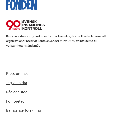
o
e
d
o
r
I
k
n
Barncancerfonden granskas av Svensk Insamlingskontroll, vilka bevakar att
organisationer med 90-konto använder minst 75 % av intäkterna till
verksamhetens ändamål.
Pressrummet
Jag vill bidra
Råd och stöd
För företag
Barncancerforskning