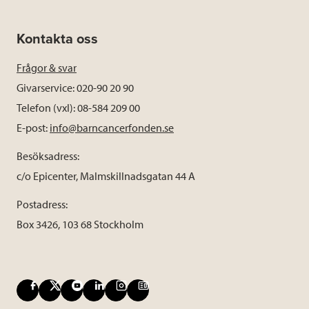
Kontakta oss
Frågor & svar
Givarservice: 020-90 20 90
Telefon (vxl): 08-584 209 00
E-post:
info@barncancerfonden.se
Besöksadress:
c/o Epicenter, Malmskillnadsgatan 44 A
Postadress:
Box 3426, 103 68 Stockholm
F
X
Y
L
I
B