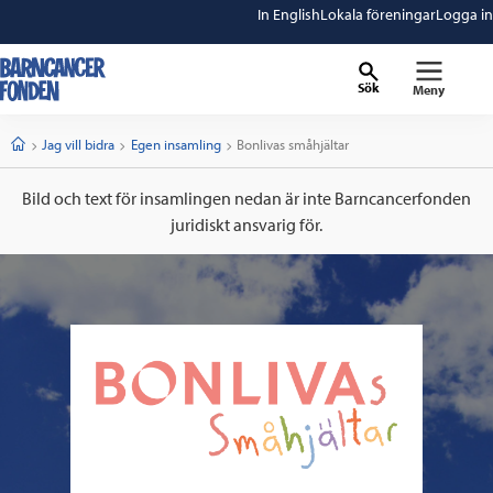
In English
Lokala föreningar
Logga in
Sök
Meny
barncancerfonden
startsida
Start
Jag vill bidra
Egen insamling
Current:
Bonlivas småhjältar
Bild och text för insamlingen nedan är inte Barncancerfonden
juridiskt ansvarig för.