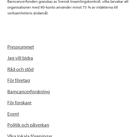
Barncancerfonden granskas av Svensk Insamlingskontroll, vilka bevakar att
organisationer med 90-konto använder minst 75 % av intäkterna till
verksamhetens ändamål.
Pressrummet
Jag vill bidra
Råd och stöd
För företag
Barncancerforskning
För forskare
Event
Politik och påverkan
Våra lokala föreningar