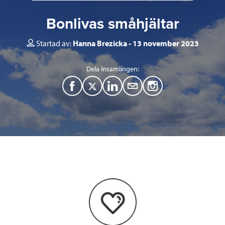
Bonlivas småhjältar
Startad av:
Hanna Brezicka
13 november 2023
Dela insamlingen:
F
T
L
M
a
w
i
a
c
i
n
i
e
t
k
l
b
t
e
o
e
d
o
r
I