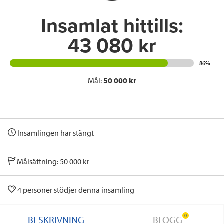
k
n
Insamlat hittills:
43 080 kr
86%
Mål:
50 000 kr
Insamlingen har stängt
Målsättning: 50 000 kr
4 personer stödjer denna insamling
0
BESKRIVNING
BLOGG