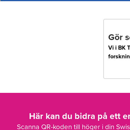
Gör s
Vi i BK T
forsknin
Här kan du bidra på ett en
Scanna QR-koden till höger i din Swi