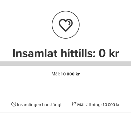
b
t
e
o
e
d
o
r
I
k
n
Insamlat hittills:
0 kr
Mål:
10 000 kr
Insamlingen har stängt
Målsättning: 10 000 kr