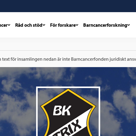
ncer
Råd och stöd
För forskare
Barncancerforskning
h text för insamlingen nedan är inte Barncancerfonden juridiskt ansva