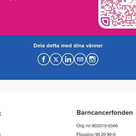
Dela detta med dina vänner
F
T
L
M
a
w
i
a
c
i
n
i
e
t
k
l
b
t
e
Barncancerfonden
t
o
e
d
Org. nr: 802010-6566
o
r
I
Plusgiro: 90 20 90-0
d