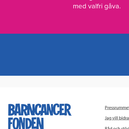
med valfri gåva.
Pressrumme
Jag vill bidra
Råd och stö