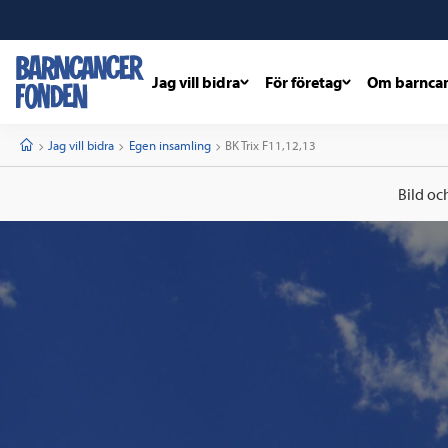
Jag vill bidra
För företag
Om barnca
barncancerfonden
startsida
Start
Jag vill bidra
Egen insamling
Current:
BK Trix F11,12,13
Bild oc