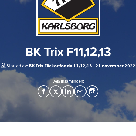
BK Trix F11,12,13
Startad av:
BK Trix Flickor födda 11,12,13
21 november 2022
Dela insamlingen:
F
T
L
M
a
w
i
a
c
i
n
i
e
t
k
l