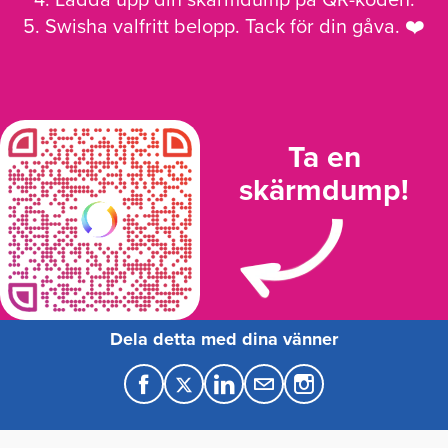
5. Swisha valfritt belopp. Tack för din gåva. ❤️
Ta en
skärmdump!
Dela detta med dina vänner
F
T
L
M
a
w
i
a