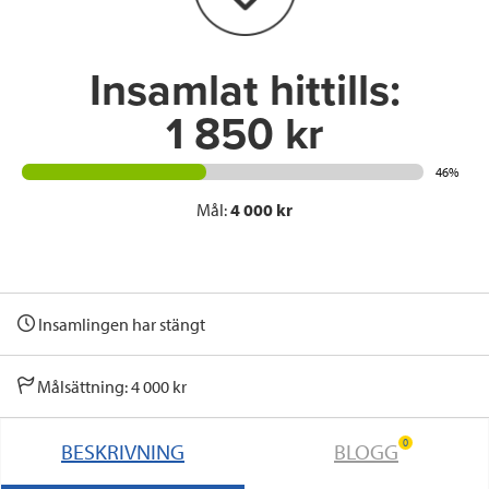
k
n
Insamlat hittills:
1 850 kr
46%
Mål:
4 000 kr
Insamlingen har stängt
Målsättning: 4 000 kr
0
BESKRIVNING
BLOGG