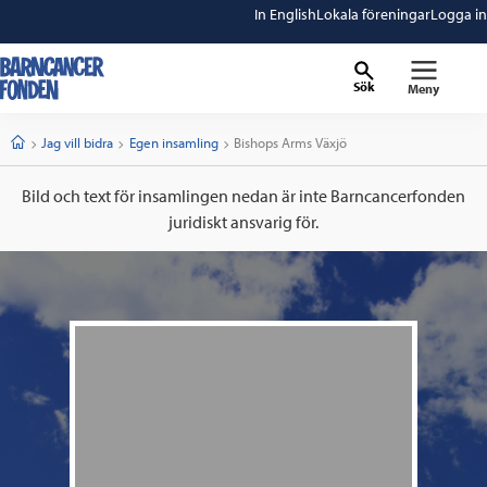
In English
Lokala föreningar
Logga in
Sök
Meny
barncancerfonden
startsida
Start
Jag vill bidra
Egen insamling
Current:
Bishops Arms Växjö
Bild och text för insamlingen nedan är inte Barncancerfonden
juridiskt ansvarig för.