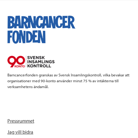
c
i
n
i
e
t
k
l
b
t
e
o
e
d
o
r
I
k
n
Barncancerfonden granskas av Svensk Insamlingskontroll, vilka bevakar att
organisationer med 90-konto använder minst 75 % av intäkterna till
verksamhetens ändamål.
Pressrummet
Jag vill bidra