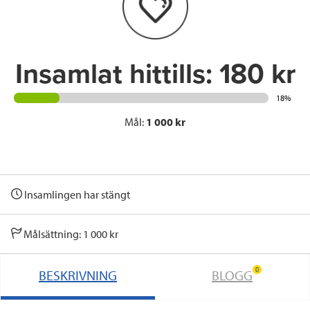
o
r
I
k
n
Insamlat hittills:
180 kr
18%
Mål:
1 000 kr
Insamlingen har stängt
Målsättning: 1 000 kr
0
BESKRIVNING
BLOGG