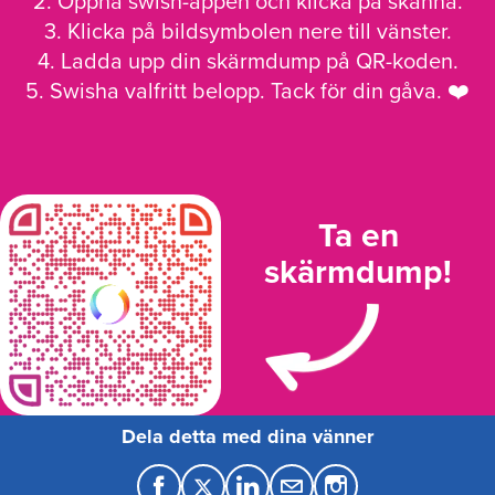
2. Öppna swish-appen och klicka på skanna.
3. Klicka på bildsymbolen nere till vänster.
4. Ladda upp din skärmdump på QR-koden.
5. Swisha valfritt belopp. Tack för din gåva. ❤️
Ta en
skärmdump!
Dela detta med dina vänner
F
T
L
M