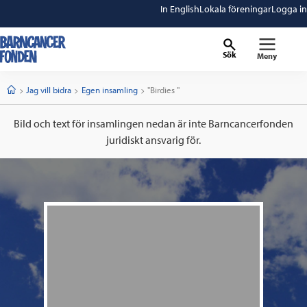
In English
Lokala föreningar
Logga in
Sök
Meny
barncancerfonden
startsida
Start
Jag vill bidra
Egen insamling
Current:
"Birdies "
Bild och text för insamlingen nedan är inte Barncancerfonden
juridiskt ansvarig för.