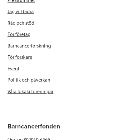
Jag vill bidra
Råd och stöd
För företag
Barncancerforskning
För forskare
Event
Politik och påverkan
Våra lokala föreningar
Barncancerfonden
Org. nr: 802010-6566