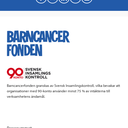
a
w
i
a
c
i
n
i
e
t
k
l
b
t
e
o
e
d
o
r
I
k
n
Barncancerfonden granskas av Svensk Insamlingskontroll, vilka bevakar att
organisationer med 90-konto använder minst 75 % av intäkterna till
verksamhetens ändamål.
Pressrummet