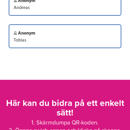
Anonym
Andreas
Anonym
Tobias
Här kan du bidra på ett enkelt
sätt!
1. Skärmdumpa QR-koden.