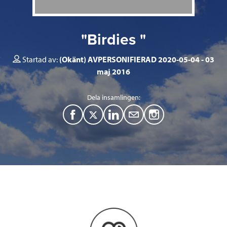
"Birdies "
Startad av:
(Okänt) AVPERSONIFIERAD 2020-05-04
03
maj 2016
Dela insamlingen:
F
T
L
M
a
w
i
a
c
i
n
i
e
t
k
l
b
t
e
o
e
d