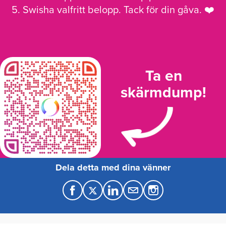
5. Swisha valfritt belopp. Tack för din gåva. ❤️
Ta en
skärmdump!
Dela detta med dina vänner
F
T
L
M
a
w
i
a