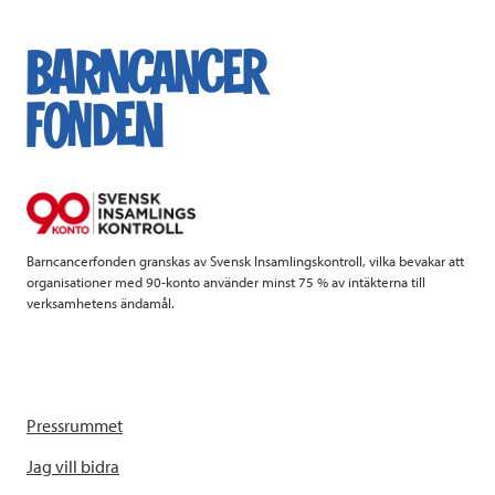
c
i
n
i
e
t
k
l
b
t
e
o
e
d
o
r
I
k
n
Barncancerfonden granskas av Svensk Insamlingskontroll, vilka bevakar att
organisationer med 90-konto använder minst 75 % av intäkterna till
verksamhetens ändamål.
Pressrummet
Jag vill bidra