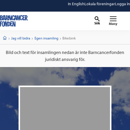
In English
Lokala föreningar
Logga in
Sök
Meny
barncancerfonden
startsida
Start
Jag vill bidra
Egen insamling
Current:
Bikebink
Bild och text för insamlingen nedan är inte Barncancerfonden
juridiskt ansvarig för.