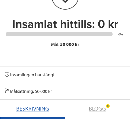
k
n
Insamlat hittills:
0 kr
0%
Mål:
50 000 kr
Insamlingen har stängt
Målsättning: 50 000 kr
0
BESKRIVNING
BLOGG