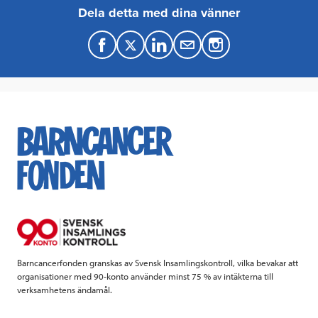
Dela detta med dina vänner
F
T
L
M
a
w
i
a
c
i
n
i
e
t
k
l
b
t
e
o
e
d
o
r
I
k
n
Barncancerfonden granskas av Svensk Insamlingskontroll, vilka bevakar att
organisationer med 90-konto använder minst 75 % av intäkterna till
verksamhetens ändamål.