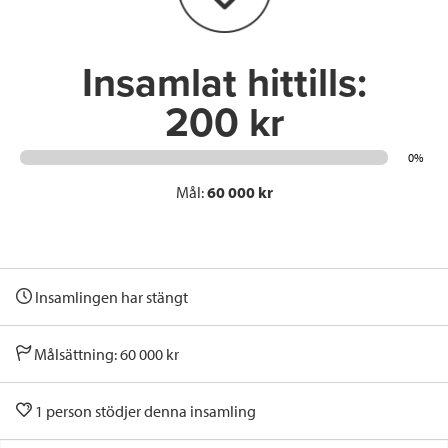
k
n
Insamlat hittills:
200 kr
0%
Mål:
60 000 kr
Insamlingen har stängt
Målsättning: 60 000 kr
1 person stödjer denna insamling