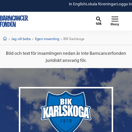
In English
Lokala föreningar
Logga in
Sök
Meny
barncancerfonden
startsida
Start
Jag vill bidra
Egen insamling
Current:
BIK Karlskoga
Bild och text för insamlingen nedan är inte Barncancerfonden
juridiskt ansvarig för.