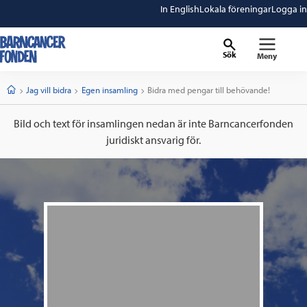
In English
Lokala föreningar
Logga in
Sök
Meny
barncancerfonden
startsida
Start
Jag vill bidra
Egen insamling
Current:
Bidra med pengar till behövande!
Bild och text för insamlingen nedan är inte Barncancerfonden
juridiskt ansvarig för.