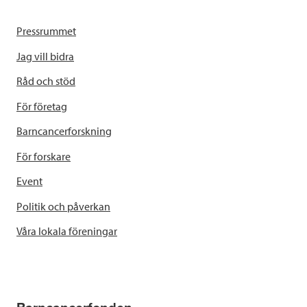
Pressrummet
Jag vill bidra
Råd och stöd
För företag
Barncancerforskning
För forskare
Event
Politik och påverkan
Våra lokala föreningar