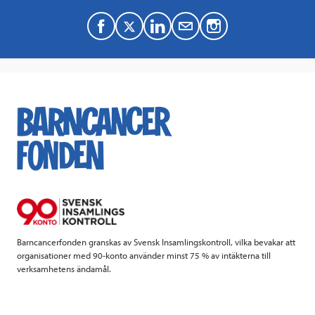
F
T
L
M
a
w
i
a
c
i
n
i
e
t
k
l
b
t
e
o
e
d
o
r
I
k
n
Barncancerfonden granskas av Svensk Insamlingskontroll, vilka bevakar att
organisationer med 90-konto använder minst 75 % av intäkterna till
verksamhetens ändamål.