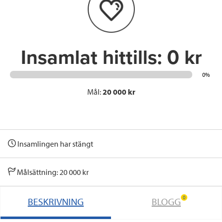
o
r
I
k
n
Insamlat hittills:
0 kr
0%
Mål:
20 000 kr
Insamlingen har stängt
Målsättning: 20 000 kr
0
BESKRIVNING
BLOGG