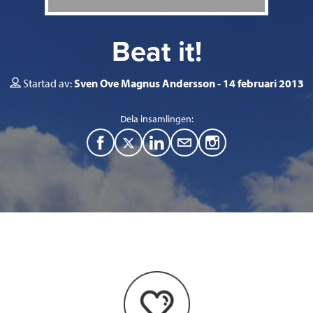
Beat it!
Startad av:
Sven Ove Magnus Andersson
14 februari 2013
Dela insamlingen:
F
T
L
M
a
w
i
a
c
i
n
i
e
t
k
l
b
t
e
o
e
d
o
r
I