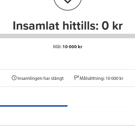
k
n
Insamlat hittills:
0 kr
Mål:
10 000 kr
Insamlingen har stängt
Målsättning: 10 000 kr