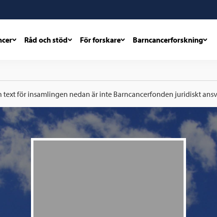
ncer
Råd och stöd
För forskare
Barncancerforskning
h text för insamlingen nedan är inte Barncancerfonden juridiskt ansva