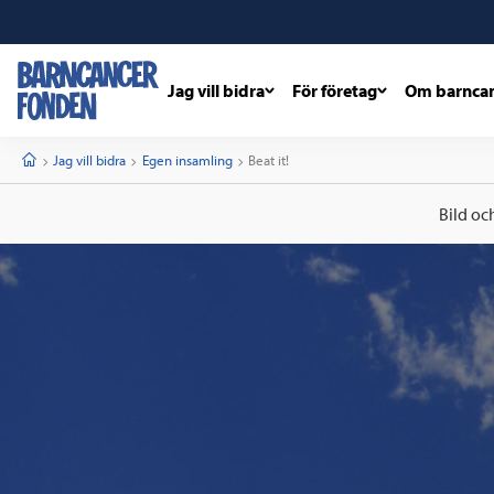
Jag vill bidra
För företag
Om barnca
barncancerfonden
startsida
Start
Jag vill bidra
Egen insamling
Current:
Beat it!
Bild oc