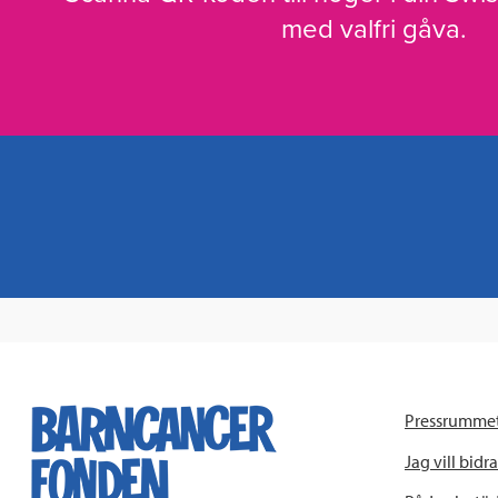
med valfri gåva.
Pressrumme
Jag vill bidra