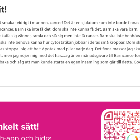
t!
t smakar vidrigt i munnen, cancer! Det är en sjukdom som inte borde finnas 
ncancer. Barn ska inte få det, dom ska inte kunna få det. Barn ska vara barn, 
 skaffa sig vänner, ramla och slå sig men inte få cancer. Barn ska inte behhöv
ka inte behöva känna hur cytostatikan jobbar i deras små kroppar. Dom sk
s stoppa i sig ett helt Apotek med piller varje dag. Det finns massor jag sk
t, men jag nöjer mig med det här...Jag är en månadsgivare till Barncancerf
lbaka och såg att man kunde starta en egen insamling som går till detta. G
kelt sätt!
sh-app och bidra