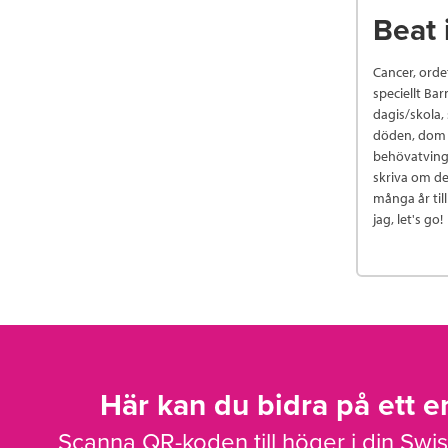
Beat i
Cancer, orde
speciellt Bar
dagis/skola,
döden, dom s
behövatvinga
skriva om de
många år til
jag, let's go!
Här kan du bidra på ett en
Scanna QR-koden till höger i din Swi