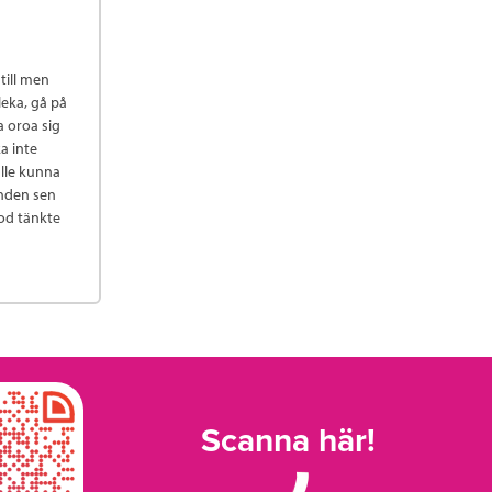
till men
leka, gå på
a oroa sig
a inte
ulle kunna
onden sen
ood tänkte
Scanna här!