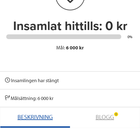
k
n
Insamlat hittills:
0 kr
0%
Mål:
6 000 kr
Insamlingen har stängt
Målsättning: 6 000 kr
0
BESKRIVNING
BLOGG