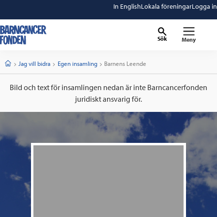
In English
Lokala föreningar
Logga in
Sök
Meny
barncancerfonden
startsida
Start
Jag vill bidra
Egen insamling
Current:
Barnens Leende
Bild och text för insamlingen nedan är inte Barncancerfonden
juridiskt ansvarig för.