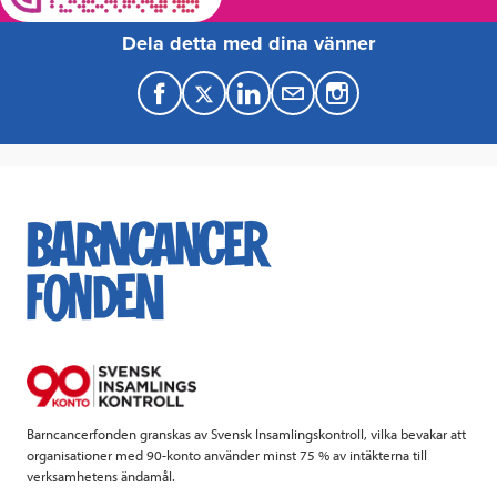
Dela detta med dina vänner
F
T
L
M
a
w
i
a
c
i
n
i
e
t
k
l
b
t
e
o
e
d
o
r
I
k
n
Barncancerfonden granskas av Svensk Insamlingskontroll, vilka bevakar att
organisationer med 90-konto använder minst 75 % av intäkterna till
verksamhetens ändamål.