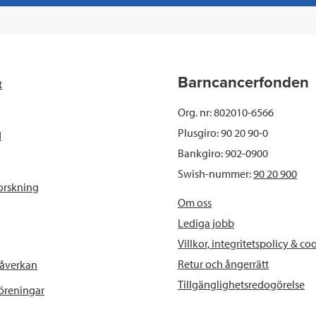
c
i
n
i
e
t
k
l
b
t
e
Barncancerfonden
t
o
e
d
Org. nr: 802010-6566
o
r
I
Plusgiro: 90 20 90-0
d
Bankgiro: 902-0900
k
n
Swish-nummer:
90 20 900
orskning
Om oss
Lediga jobb
Villkor, integritetspolicy & co
Retur och ångerrätt
påverkan
Tillgänglighetsredogörelse
föreningar