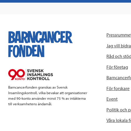
Pressrumme
Jag vill bidra
Råd och stö
För företag
Barncancerf
Barncancerfonden granskas av Svensk
För forskare
Insamlingskontroll, vilka bevakar att organisationer
Event
med 90-konto använder minst 75 % av intäkterna
till verksamhetens ändamål.
Politik och 
Våra lokala 