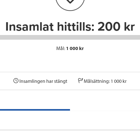
k
n
Insamlat hittills:
200 kr
Mål:
1 000 kr
Insamlingen har stängt
Målsättning: 1 000 kr