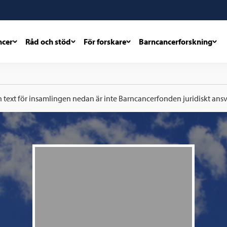
ncer
Råd och stöd
För forskare
Barncancerforskning
h text för insamlingen nedan är inte Barncancerfonden juridiskt ansva