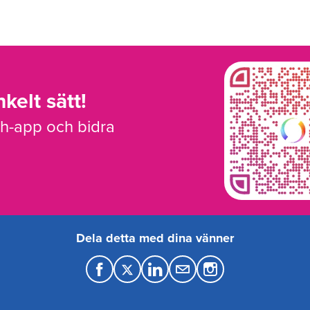
kelt sätt!
sh-app och bidra
Dela detta med dina vänner
F
T
L
M
a
w
i
a