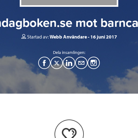
ndagboken.se mot barnca
Startad av:
Webb Användare
16 juni 2017
Dela insamlingen:
F
T
L
M
a
w
i
a
c
i
n
i
e
t
k
l
b
t
e
o
e
d
o
r
I