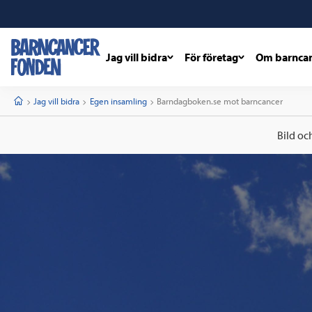
Jag vill bidra
För företag
Om barnca
barncancerfonden
startsida
Start
Jag vill bidra
Egen insamling
Current:
Barndagboken.se mot barncancer
Bild oc