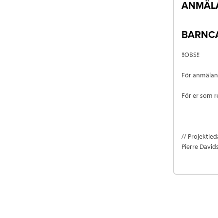
ANMÄLA
BARNC
!!OBS!!
För anmälan 
För er som 
// Projektle
Pierre David