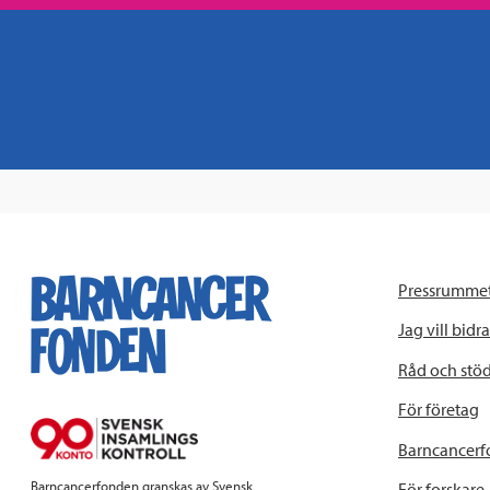
Pressrumme
Jag vill bidra
Råd och stö
För företag
Barncancerf
Barncancerfonden granskas av Svensk
För forskare