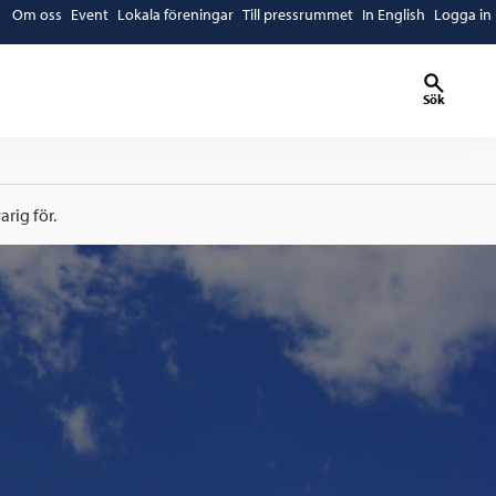
Om oss
Event
Lokala föreningar
Till pressrummet
In English
Logga in
Sök
rig för.