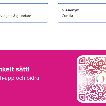
Anonym
tivtagare & grundare
Gunilla
kelt sätt!
sh-app och bidra