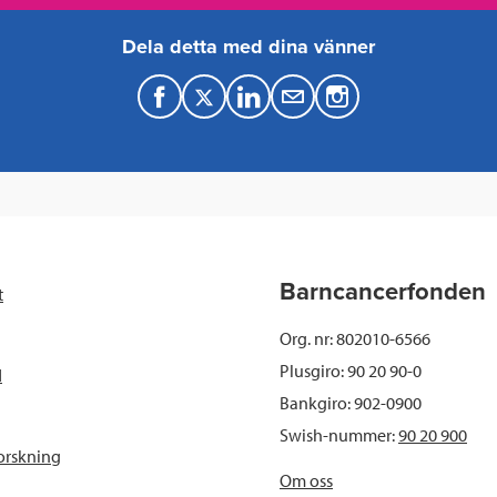
Dela detta med dina vänner
F
T
L
M
a
w
i
a
c
i
n
i
e
t
k
l
b
t
e
Barncancerfonden
t
o
e
d
Org. nr: 802010-6566
o
r
I
Plusgiro: 90 20 90-0
d
Bankgiro: 902-0900
k
n
Swish-nummer:
90 20 900
orskning
Om oss