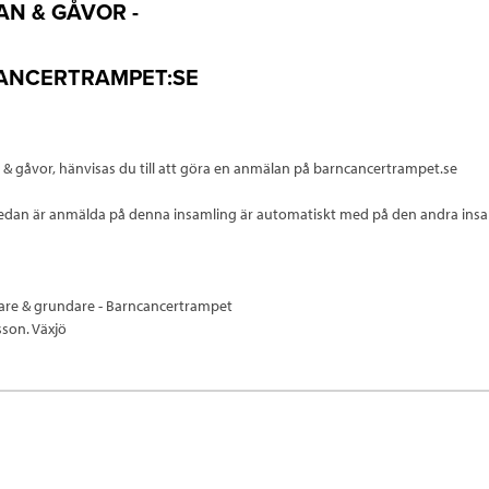
N & GÅVOR -
ANCERTRAMPET:SE
& gåvor, hänvisas du till att göra en anmälan på barncancertrampet.se
redan är anmälda på denna insamling är automatiskt med på den andra ins
dare & grundare - Barncancertrampet
sson. Växjö