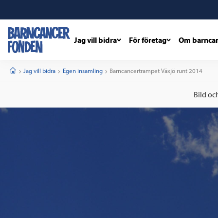
Jag vill bidra
För företag
Om barnca
barncancerfonden
startsida
Start
Jag vill bidra
Egen insamling
Current:
Barncancertrampet Växjö runt 2014
Bild oc