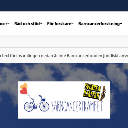
ncer
Råd och stöd
För forskare
Barncancerforskning
h text för insamlingen nedan är inte Barncancerfonden juridiskt ansva