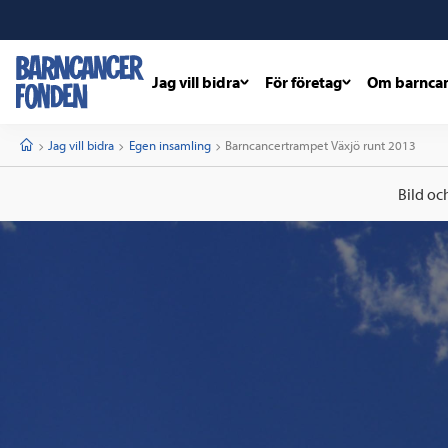
Jag vill bidra
För företag
Om barnca
barncancerfonden
startsida
Start
Jag vill bidra
Egen insamling
Current:
Barncancertrampet Växjö runt 2013
Bild oc