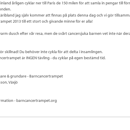
land årligen cyklar ner till Paris de 150 milen för att samla in pengar till fö
onden.
däribland jag själv kommer att finnas på plats denna dag och vi gör tillsam
ampet 2013 till ett stort och givande minne för er alla!
en varm dusch efter vår resa, men de svårt cancersjuka barnen vet inte när der
ör skillnad! Du behöver inte cykla för att delta i insamlingen.
certrampet är INGEN tävling - du cyklar på egen bestämd tid.
tagare & grundare - Barncancertrampet
sson, Växjö
ormation - barncancertrampet.org