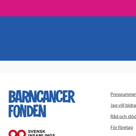
Pressrumme
Jag vill bidra
Råd och stö
För företag