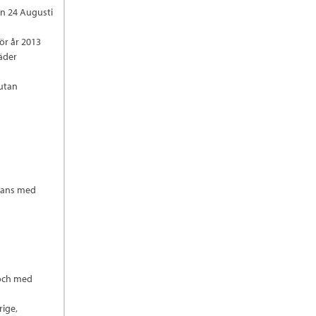
en 24 Augusti
ör år 2013
äder
 utan
mmans med
 och med
rige,