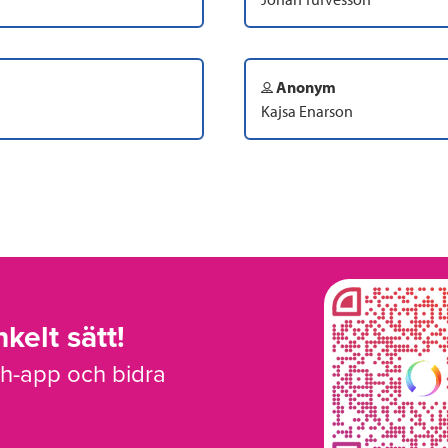
Anonym
Kajsa Enarson
kelt sätt!
sh-app och bidra