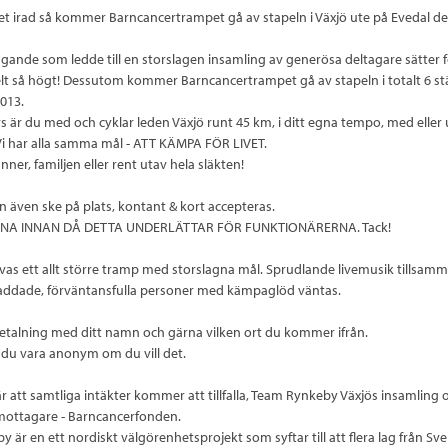
et irad så kommer Barncancertrampet gå av stapeln i Växjö ute på Evedal d
vtagande som ledde till en storslagen insamling av generösa deltagare sätter f
t så högt! Dessutom kommer Barncancertrampet gå av stapeln i totalt 6 st
013.
rs är du med och cyklar leden Växjö runt 45 km, i ditt egna tempo, med eller
Vi har alla samma mål - ATT KÄMPA FÖR LIVET.
ner, familjen eller rent utav hela släkten!
n även ske på plats, kontant & kort accepteras.
NA INNAN DÅ DETTA UNDERLÄTTAR FÖR FUNKTIONÄRERNA. Tack!
lovas ett allt större tramp med storslagna mål. Sprudlande livemusik tillsa
laddade, förväntansfulla personer med kämpaglöd väntas.
etalning med ditt namn och gärna vilken ort du kommer ifrån.
år du vara anonym om du vill det.
r är att samtliga intäkter kommer att tillfalla, Team Rynkeby Växjös insamling
ottagare - Barncancerfonden.
är en ett nordiskt välgörenhetsprojekt som syftar till att flera lag från Sve