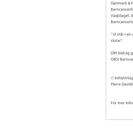
Danmark & Fin
Barncancerf
Växjölaget, 
Barncancertr
" Vi står i 
slutar".
Ditt bidrag g
OBS! Barncan
// Initiativ
Pierre David
För mer inf