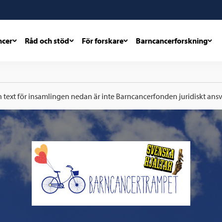
ncer
Råd och stöd
För forskare
Barncancerforskning
h text för insamlingen nedan är inte Barncancerfonden juridiskt ansva