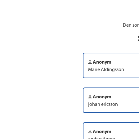
Den som
Anonym
Marie Aldingsson
Anonym
johan ericsson
Anonym
anders ågren