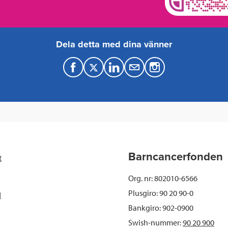
Dela detta med dina vänner
F
T
L
M
a
w
i
a
c
i
n
i
e
t
k
l
b
t
e
Barncancerfonden
t
o
e
d
Org. nr: 802010-6566
o
r
I
Plusgiro: 90 20 90-0
d
Bankgiro: 902-0900
k
n
Swish-nummer:
90 20 900