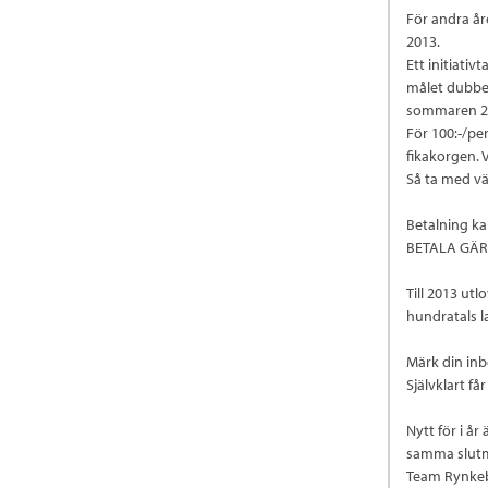
För andra år
2013.
Ett initiati
målet dubbel
sommaren 2
För 100:-/pe
fikakorgen. 
Så ta med vän
Betalning ka
BETALA GÄR
Till 2013 ut
hundratals 
Märk din inb
Självklart f
Nytt för i å
samma slutm
Team Rynkeby 