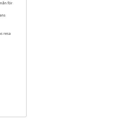
rmån för
mans
as resa