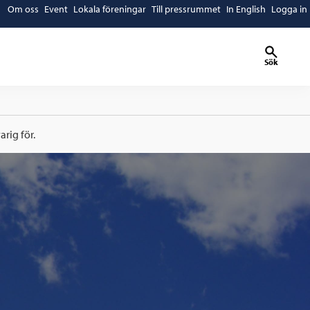
Om oss
Event
Lokala föreningar
Till pressrummet
In English
Logga in
Sök
rig för.