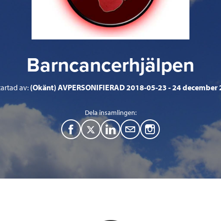
Barncancerhjälpen
tartad av:
(Okänt) AVPERSONIFIERAD 2018-05-23
24 december 
Dela insamlingen:
F
T
L
M
a
w
i
a
c
i
n
i
e
t
k
l
b
t
e