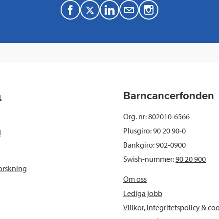
F
T
L
M
a
w
i
a
c
i
n
i
e
t
k
l
b
t
e
Barncancerfonden
t
o
e
d
Org. nr: 802010-6566
o
r
I
Plusgiro: 90 20 90-0
d
Bankgiro: 902-0900
k
n
Swish-nummer:
90 20 900
orskning
Om oss
Lediga jobb
Villkor, integritetspolicy & co