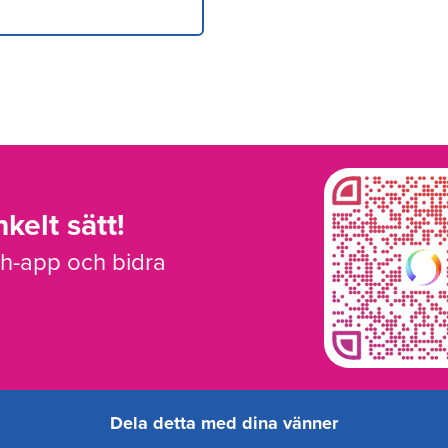
kelt sätt!
sh-app och bidra
Dela detta med dina vänner