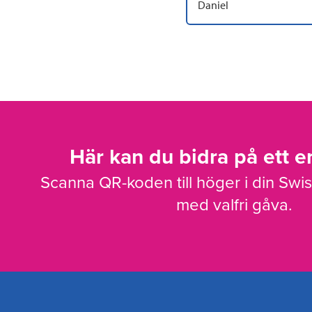
Daniel
Här kan du bidra på ett en
Scanna QR-koden till höger i din Swi
med valfri gåva.