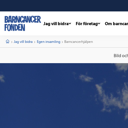
Jag vill bidra
För företag
Om barnca
barncancerfonden
startsida
Start
Jag vill bidra
Egen insamling
Current:
Barncancerhjälpen
Bild oc