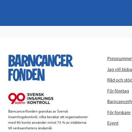
Pressrumme
Jag vill bidra
Råd och stö
För företag
Barncancerf
Barncancerfonden granskas av Svensk
För forskare
Insamlingskontroll, vilka bevakar att organisationer
Event
med 90-konto använder minst 75 % av intäkterna
till verksamhetens ändamål.