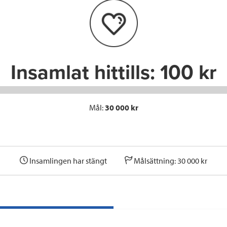
o
e
d
o
r
I
k
n
Insamlat hittills:
100 kr
Mål:
30 000 kr
Insamlingen har stängt
Målsättning: 30 000 kr