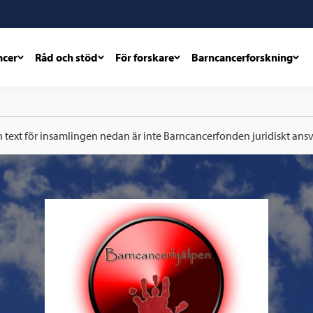
ncer
Råd och stöd
För forskare
Barncancerforskning
h text för insamlingen nedan är inte Barncancerfonden juridiskt ansva