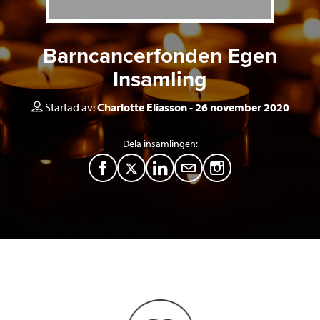
Barncancerfonden Egen
Insamling
Startad av:
Charlotte Eliasson
26 november 2020
Dela insamlingen:
F
T
L
M
a
w
i
a
c
i
n
i
e
t
k
l
b
t
e
o
e
d