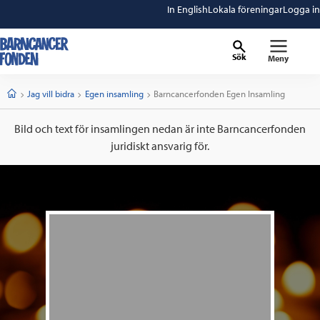
In English
Lokala föreningar
Logga in
Sök
Meny
barncancerfonden
startsida
Start
Jag vill bidra
Egen insamling
Current:
Barncancerfonden Egen Insamling
Bild och text för insamlingen nedan är inte Barncancerfonden
juridiskt ansvarig för.