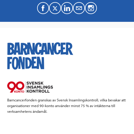
F
T
L
M
a
w
i
a
c
i
n
i
e
t
k
l
b
t
e
o
e
d
o
r
I
k
n
Barncancerfonden granskas av Svensk Insamlingskontroll, vilka bevakar att
organisationer med 90-konto använder minst 75 % av intäkterna till
verksamhetens ändamål.