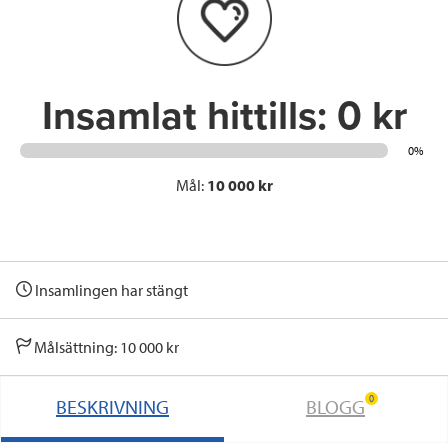
o
r
I
k
n
Insamlat hittills:
0 kr
0%
Mål:
10 000 kr
Insamlingen har stängt
Målsättning: 10 000 kr
0
BESKRIVNING
BLOGG