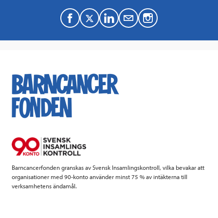
F
T
L
M
a
w
i
a
c
i
n
i
e
t
k
l
b
t
e
o
e
d
o
r
I
k
n
Barncancerfonden granskas av Svensk Insamlingskontroll, vilka bevakar att
organisationer med 90-konto använder minst 75 % av intäkterna till
verksamhetens ändamål.