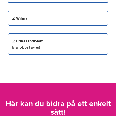
Wilma
Erika Lindblom
Bra jobbat av er!
Här kan du bidra på ett enkelt
sätt!