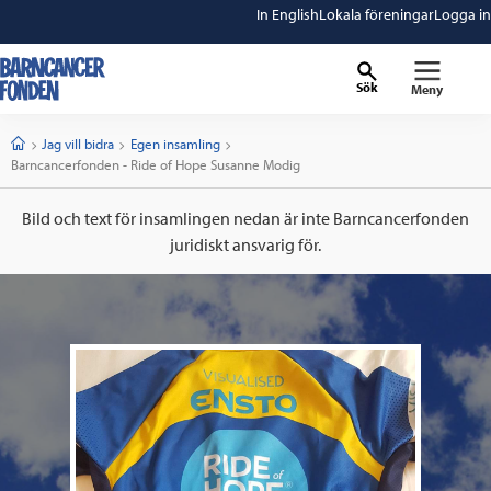
In English
Lokala föreningar
Logga in
Sök
Meny
barncancerfonden
startsida
Start
Jag vill bidra
Egen insamling
Current:
Barncancerfonden - Ride of Hope Susanne Modig
Bild och text för insamlingen nedan är inte Barncancerfonden
juridiskt ansvarig för.