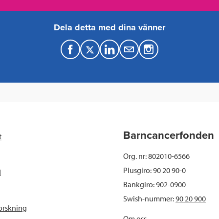
Dela detta med dina vänner
F
T
L
M
a
w
i
a
c
i
n
i
e
t
k
l
b
t
e
Barncancerfonden
t
o
e
d
Org. nr: 802010-6566
o
r
I
Plusgiro: 90 20 90-0
d
Bankgiro: 902-0900
k
n
Swish-nummer:
90 20 900
orskning
Om oss