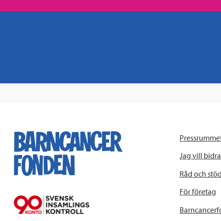
Pressrumme
Jag vill bidra
Råd och stö
För företag
Barncancerf