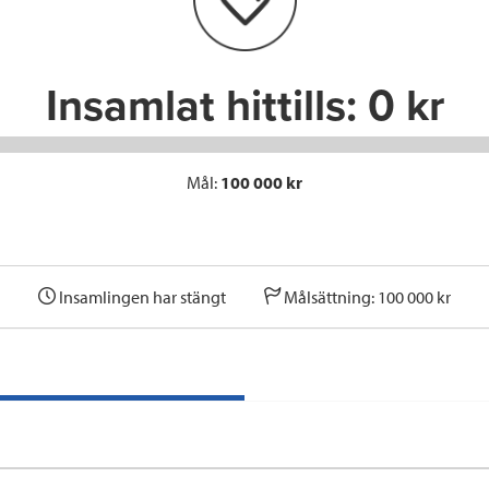
o
r
I
k
n
Insamlat hittills:
0 kr
Mål:
100 000 kr
Insamlingen har stängt
Målsättning: 100 000 kr