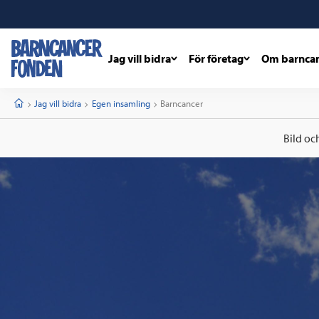
Jag vill bidra
För företag
Om barnca
barncancerfonden
startsida
Start
Jag vill bidra
Egen insamling
Current:
Barncancer
Bild oc