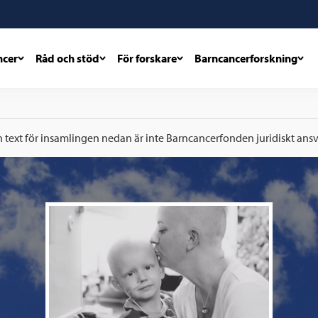
ncer
Råd och stöd
För forskare
Barncancerforskning
h text för insamlingen nedan är inte Barncancerfonden juridiskt ansva