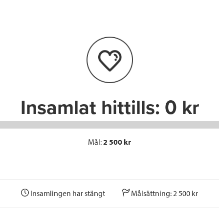
e
t
k
l
b
t
e
o
e
d
o
r
I
k
n
Insamlat hittills:
0 kr
Mål:
2 500 kr
Insamlingen har stängt
Målsättning: 2 500 kr