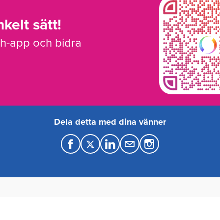
kelt sätt!
sh-app och bidra
Dela detta med dina vänner
F
T
L
M
a
w
i
a
c
i
n
i
e
t
k
l