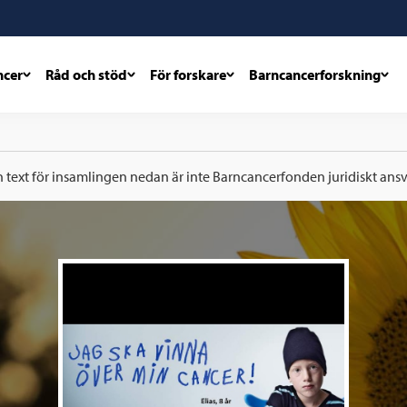
ncer
Råd och stöd
För forskare
Barncancerforskning
h text för insamlingen nedan är inte Barncancerfonden juridiskt ansva