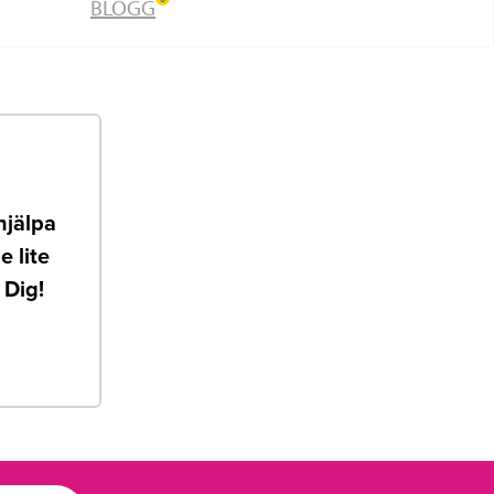
BLOGG
hjälpa
e lite
 Dig!