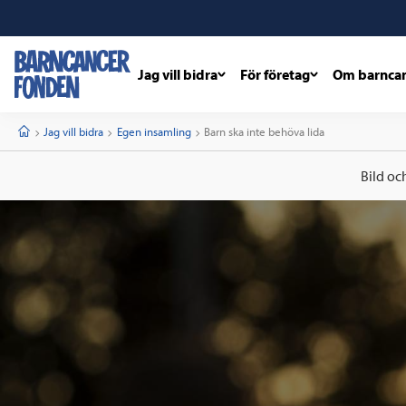
Jag vill bidra
För företag
Om barnca
barncancerfonden
startsida
Start
Jag vill bidra
Egen insamling
Current:
Barn ska inte behöva lida
Bild oc