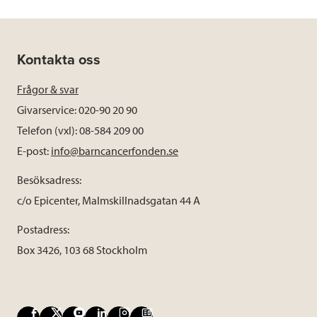
Kontakta oss
Frågor & svar
Givarservice: 020-90 20 90
Telefon (vxl): 08-584 209 00
E-post:
info@barncancerfonden.se
Besöksadress:
c/o Epicenter, Malmskillnadsgatan 44 A
Postadress:
Box 3426, 103 68 Stockholm
F
X
Y
L
I
B