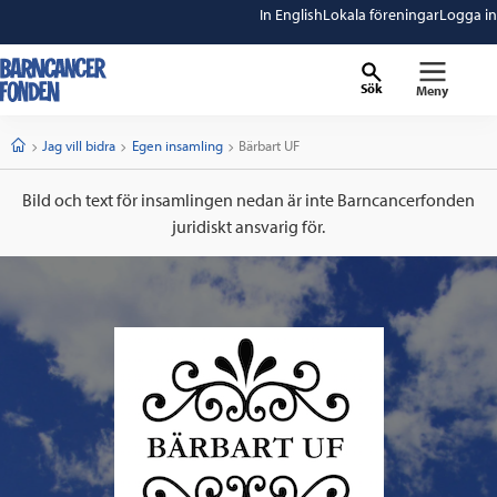
In English
Lokala föreningar
Logga in
Sök
Meny
barncancerfonden
startsida
Start
Jag vill bidra
Egen insamling
Current:
Bärbart UF
Bild och text för insamlingen nedan är inte Barncancerfonden
juridiskt ansvarig för.