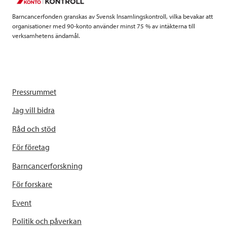
k
n
Barncancerfonden granskas av Svensk Insamlingskontroll, vilka bevakar att
organisationer med 90-konto använder minst 75 % av intäkterna till
verksamhetens ändamål.
Pressrummet
Jag vill bidra
Råd och stöd
För företag
Barncancerforskning
För forskare
Event
Politik och påverkan