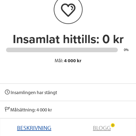
o
e
d
o
r
I
k
n
Insamlat hittills:
0 kr
0%
Mål:
4 000 kr
Insamlingen har stängt
Målsättning: 4 000 kr
0
BESKRIVNING
BLOGG