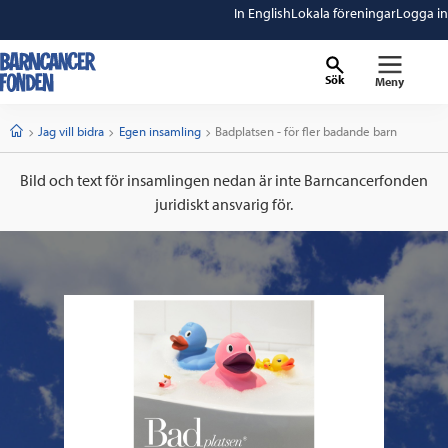
In English
Lokala föreningar
Logga in
Sök
Meny
barncancerfonden
startsida
Start
Jag vill bidra
Egen insamling
Current:
Badplatsen - för fler badande barn
Bild och text för insamlingen nedan är inte Barncancerfonden
juridiskt ansvarig för.