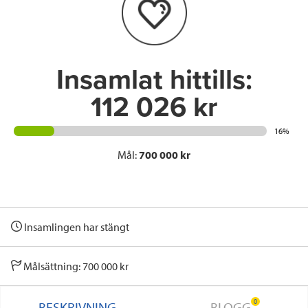
o
r
I
k
n
Insamlat hittills:
112 026 kr
16%
Mål:
700 000 kr
Insamlingen har stängt
Målsättning: 700 000 kr
0
BESKRIVNING
BLOGG