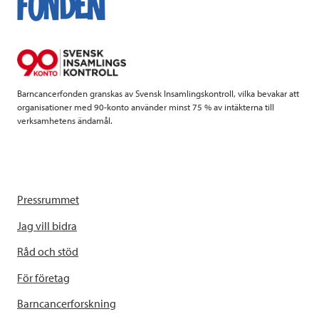
o
e
d
o
r
I
k
n
Barncancerfonden granskas av Svensk Insamlingskontroll, vilka bevakar att
organisationer med 90-konto använder minst 75 % av intäkterna till
verksamhetens ändamål.
Pressrummet
Jag vill bidra
Råd och stöd
För företag
Barncancerforskning