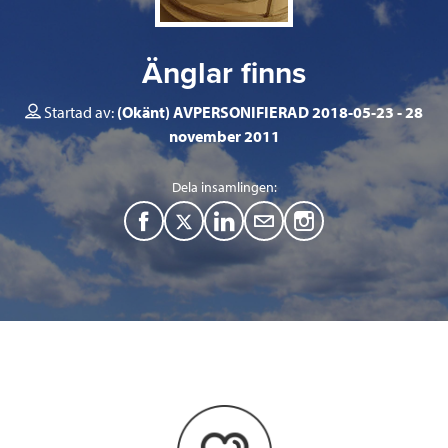
Änglar finns
Startad av:
(Okänt) AVPERSONIFIERAD 2018-05-23
28
november 2011
Dela insamlingen:
F
T
L
M
a
w
i
a
c
i
n
i
e
t
k
l
b
t
e
o
e
d