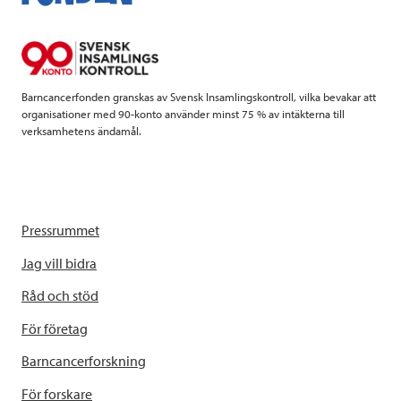
o
e
d
o
r
I
k
n
Barncancerfonden granskas av Svensk Insamlingskontroll, vilka bevakar att
organisationer med 90-konto använder minst 75 % av intäkterna till
verksamhetens ändamål.
Pressrummet
Jag vill bidra
Råd och stöd
För företag
Barncancerforskning
För forskare