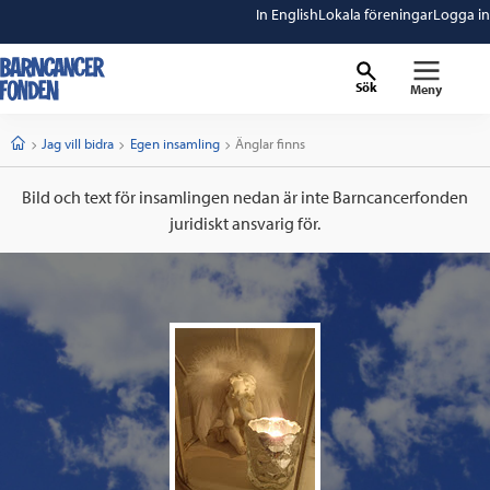
In English
Lokala föreningar
Logga in
Sök
Meny
barncancerfonden
startsida
Start
Jag vill bidra
Egen insamling
Current:
Änglar finns
Bild och text för insamlingen nedan är inte Barncancerfonden
juridiskt ansvarig för.