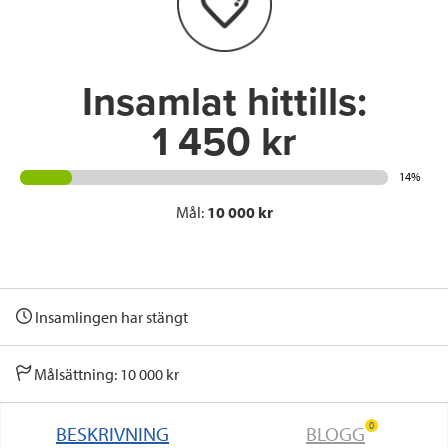
o
r
I
k
n
Insamlat hittills:
1 450 kr
14%
Mål:
10 000 kr
Insamlingen har stängt
Målsättning: 10 000 kr
0
BESKRIVNING
BLOGG