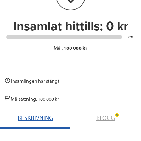
k
n
Insamlat hittills:
0 kr
0%
Mål:
100 000 kr
Insamlingen har stängt
Målsättning: 100 000 kr
0
BESKRIVNING
BLOGG