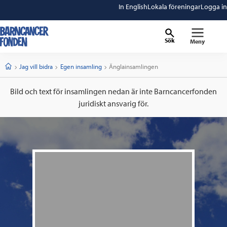
In English
Lokala föreningar
Logga in
Sök
Meny
barncancerfonden
startsida
Start
Jag vill bidra
Egen insamling
Current:
Änglainsamlingen
Bild och text för insamlingen nedan är inte Barncancerfonden
juridiskt ansvarig för.