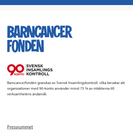
a
w
i
a
c
i
n
i
e
t
k
l
b
t
e
o
e
d
o
r
I
k
n
Barncancerfonden granskas av Svensk Insamlingskontroll, vilka bevakar att
organisationer med 90-konto använder minst 75 % av intäkterna till
verksamhetens ändamål.
Pressrummet