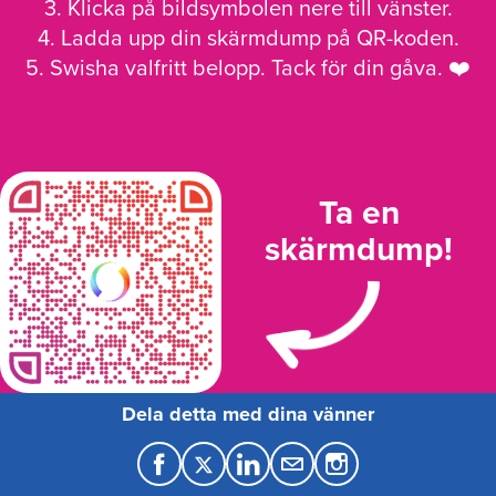
3. Klicka på bildsymbolen nere till vänster.
4. Ladda upp din skärmdump på QR-koden.
5. Swisha valfritt belopp. Tack för din gåva. ❤️
Ta en
skärmdump!
Dela detta med dina vänner
F
T
L
M