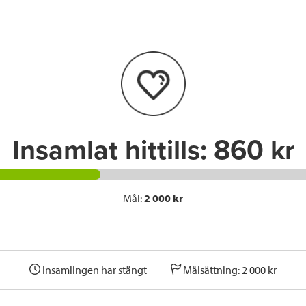
e
t
k
l
b
t
e
o
e
d
o
r
I
k
n
Insamlat hittills:
860 kr
Mål:
2 000 kr
Insamlingen har stängt
Målsättning: 2 000 kr