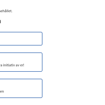
ehållet.
n
a initiativ av er!
sen