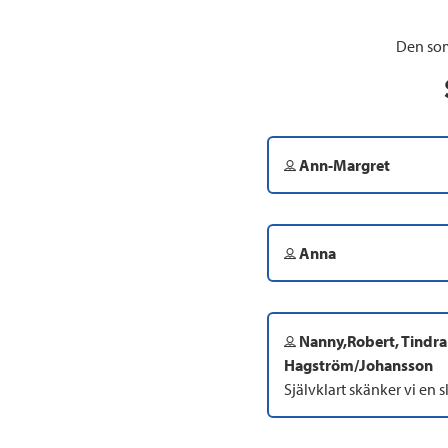
Den som
Ann-Margret
Anna
Nanny,Robert, Tindr
Hagström/Johansson
Självklart skänker vi en s