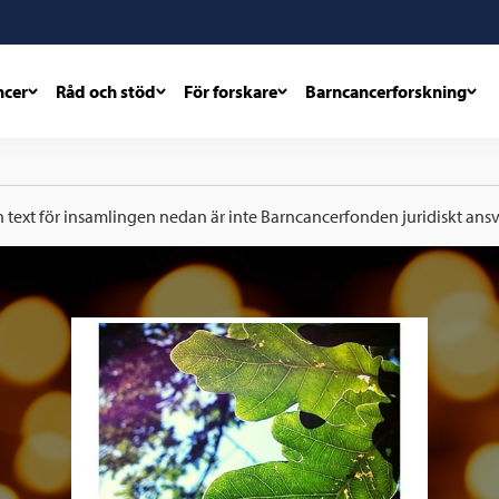
ncer
Råd och stöd
För forskare
Barncancerforskning
h text för insamlingen nedan är inte Barncancerfonden juridiskt ansva