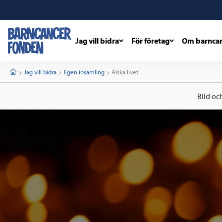
Jag vill bidra
För företag
Om barnca
barncancerfonden
startsida
Start
Jag vill bidra
Egen insamling
Current:
Älska livet!
Bild oc