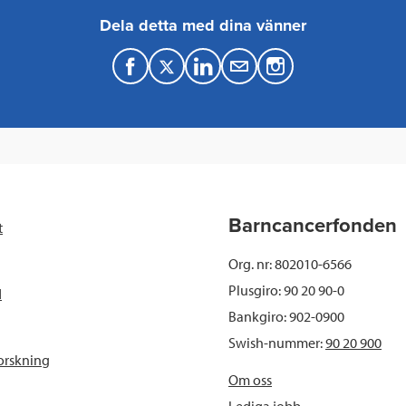
Dela detta med dina vänner
F
T
L
M
a
w
i
a
c
i
n
i
e
t
k
l
b
t
e
Barncancerfonden
t
o
e
d
Org. nr: 802010-6566
o
r
I
Plusgiro: 90 20 90-0
d
Bankgiro: 902-0900
k
n
Swish-nummer:
90 20 900
orskning
Om oss