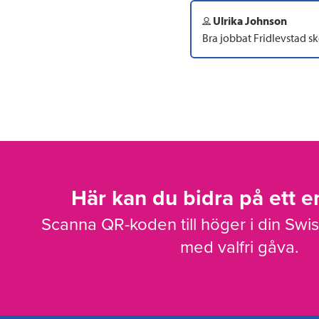
Ulrika Johnson
Bra jobbat Fridlevstad sk
Här kan du bidra på ett en
Scanna QR-koden till höger i din Swi
med valfri gåva.