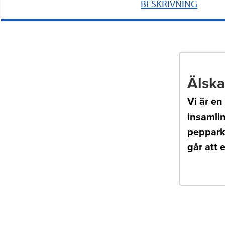
BESKRIVNING
Älska 
Vi är en
insamlin
peppark
går att 