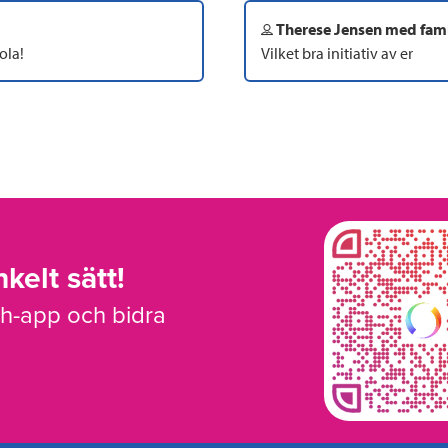
Therese Jensen med fami
ola!
Vilket bra initiativ av er
kelt sätt!
sh-app och bidra