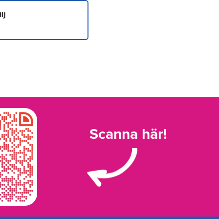
lj
Scanna här!