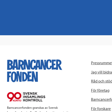
Pressrumme
Jag vill bidra
Råd och stö
För företag
Barncancerf
Barncancerfonden granskas av Svensk
För forskare