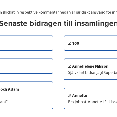
 skickat in respektive kommentar nedan är juridiskt ansvarig för inn
Senaste bidragen till insamlinge
100
AnneHelene Nilsson
Självklart bidrar jag! Superbr
a och Adam
Annette
lant?
Bra jobbat. Annette i F- klas