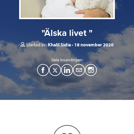
"Älska livet "
Startad av:
Khalil Sidia
18 november 2020
Dela insamlingen:
F
T
L
M
a
w
i
a
c
i
n
i
e
t
k
l
b
t
e
o
e
d