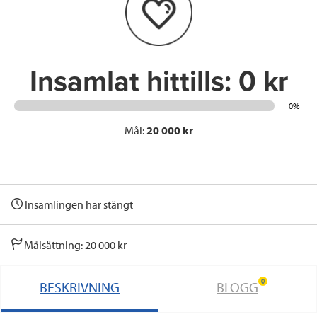
o
r
I
k
n
Insamlat hittills:
0 kr
0%
Mål:
20 000 kr
Insamlingen har stängt
Målsättning: 20 000 kr
0
BESKRIVNING
BLOGG