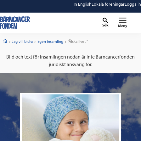
In English
Lokala föreningar
Logga in
Sök
Meny
barncancerfonden
startsida
Start
Jag vill bidra
Egen insamling
Current:
"Älska livet "
Bild och text för insamlingen nedan är inte Barncancerfonden
juridiskt ansvarig för.