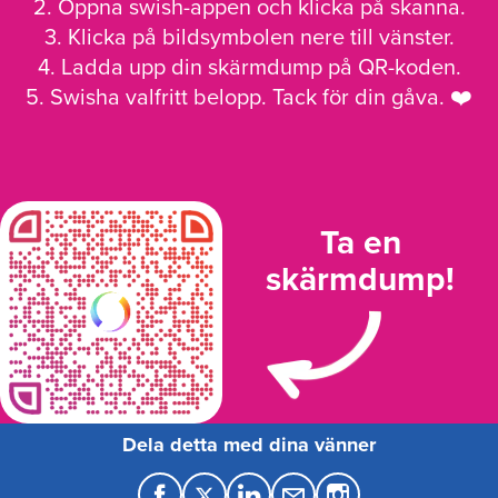
2. Öppna swish-appen och klicka på skanna.
3. Klicka på bildsymbolen nere till vänster.
4. Ladda upp din skärmdump på QR-koden.
5. Swisha valfritt belopp. Tack för din gåva. ❤️
Ta en
skärmdump!
Dela detta med dina vänner
F
T
L
M