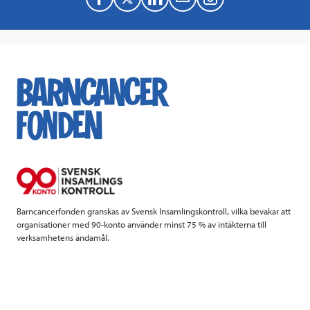
a
w
i
a
c
i
n
i
e
t
k
l
b
t
e
o
e
d
o
r
I
k
n
Barncancerfonden granskas av Svensk Insamlingskontroll, vilka bevakar att
organisationer med 90-konto använder minst 75 % av intäkterna till
verksamhetens ändamål.