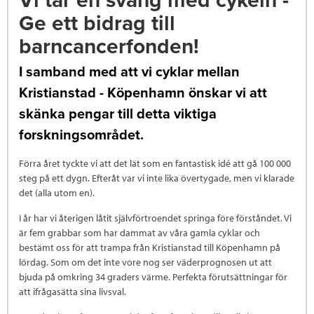
Vi tar en sväng med cykeln -
Ge ett bidrag till
barncancerfonden!
I samband med att vi cyklar mellan
Kristianstad - Köpenhamn önskar vi att
skänka pengar till detta viktiga
forskningsområdet.
Förra året tyckte vi att det lät som en fantastisk idé att gå 100 000
steg på ett dygn. Efteråt var vi inte lika övertygade, men vi klarade
det (alla utom en).
I år har vi återigen låtit självförtroendet springa före förståndet. Vi
är fem grabbar som har dammat av våra gamla cyklar och
bestämt oss för att trampa från Kristianstad till Köpenhamn på
lördag. Som om det inte vore nog ser väderprognosen ut att
bjuda på omkring 34 graders värme. Perfekta förutsättningar för
att ifrågasätta sina livsval.