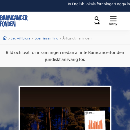
In English
Lokala föreningar
Logga in
Sök
Meny
barncancerfonden
startsida
Start
Jag vill bidra
Egen insamling
Current:
Årliga utmaningen
Bild och text för insamlingen nedan är inte Barncancerfonden
juridiskt ansvarig för.