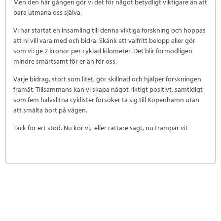
Men den här gången gör vi det för något betydligt viktigare än att
bara utmana oss själva.
Vi har startat en insamling till denna viktiga forskning och hoppas
att ni vill vara med och bidra. Skänk ett valfritt belopp eller gör
som vi: ge 2 kronor per cyklad kilometer. Det blir förmodligen
mindre smärtsamt för er än för oss.
Varje bidrag, stort som litet, gör skillnad och hjälper forskningen
framåt. Tillsammans kan vi skapa något riktigt positivt, samtidigt
som fem halvslitna cyklister försöker ta sig till Köpenhamn utan
att smälta bort på vägen.
Tack för ert stöd. Nu kör vi, eller rättare sagt, nu trampar vi!