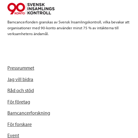
o
r
I
k
n
Barncancerfonden granskas av Svensk Insamlingskontroll, vilka bevakar att
organisationer med 90-konto använder minst 75 % av intäkterna till
verksamhetens ändamål.
Pressrummet
Jag vill bidra
Råd och stöd
För företag
Barncancerforskning
För forskare
Event