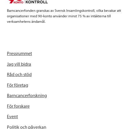
k
n
Barncancerfonden granskas av Svensk Insamlingskontroll, vilka bevakar att
organisationer med 90-konto använder minst 75 % av intäkterna till
verksamhetens ändamål.
Pressrummet
Jag vill bidra
Råd och stöd
För företag
Barncancerforskning
För forskare
Event
Politik och påverkan