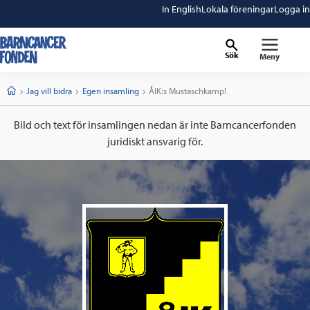
In English
Lokala föreningar
Logga in
Sök
Meny
barncancerfonden
startsida
Start
Jag vill bidra
Egen insamling
Current:
ÅIK:s Mustaschkamp!
Bild och text för insamlingen nedan är inte Barncancerfonden
juridiskt ansvarig för.