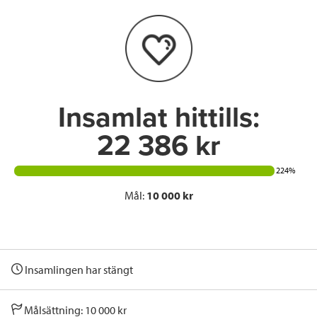
o
e
d
o
r
I
k
n
Insamlat hittills:
22 386 kr
224%
Mål:
10 000 kr
Insamlingen har stängt
Målsättning: 10 000 kr