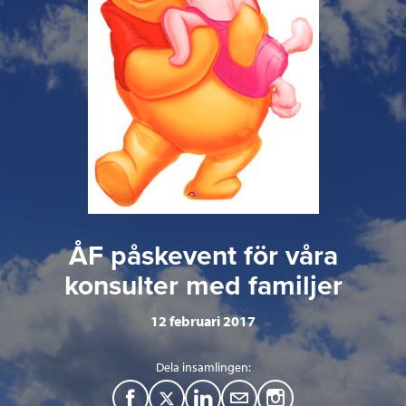
ÅF påskevent för våra
konsulter med familjer
12 februari 2017
Dela insamlingen:
F
T
L
M