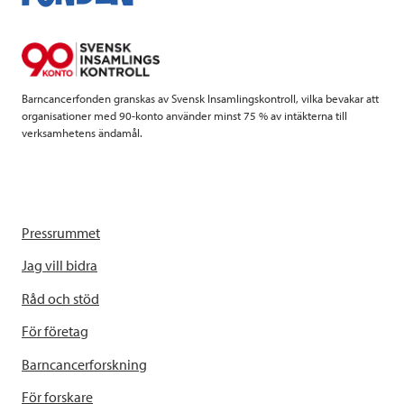
o
e
d
o
r
I
k
n
Barncancerfonden granskas av Svensk Insamlingskontroll, vilka bevakar att
organisationer med 90-konto använder minst 75 % av intäkterna till
verksamhetens ändamål.
Pressrummet
Jag vill bidra
Råd och stöd
För företag
Barncancerforskning
För forskare