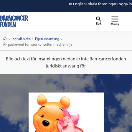
In English
Lokala föreningar
Logga in
Sök
Meny
barncancerfonden
startsida
Start
Jag vill bidra
Egen insamling
Current:
ÅF påskevent för våra konsulter med familjer
Bild och text för insamlingen nedan är inte Barncancerfonden
juridiskt ansvarig för.