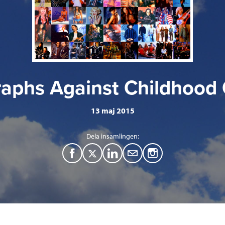
aphs Against Childhood
13 maj 2015
Dela insamlingen:
F
T
L
M
a
w
i
a
c
i
n
i
e
t
k
l