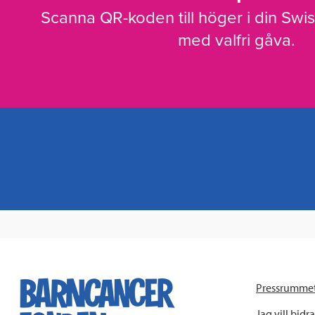
Scanna QR-koden till höger i din Swi
med valfri gåva.
Pressrumme
Jag vill bidra