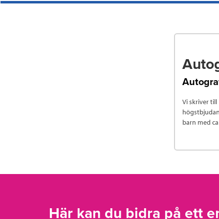
Autog
Autogra
Vi skriver ti
högstbjudand
barn med can
Här kan du bidra på ett en