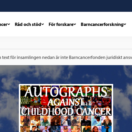
ncer
Råd och stöd
För forskare
Barncancerforskning
h text för insamlingen nedan är inte Barncancerfonden juridiskt ansva