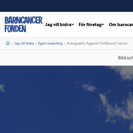
Jag vill bidra
För företag
Om barnca
barncancerfonden
startsida
Start
Jag vill bidra
Egen insamling
Current:
Autographs Against Childhood Cancer
Bild oc