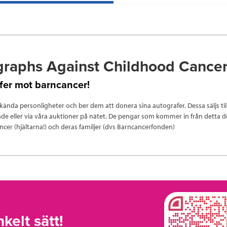
raphs Against Childhood Cance
fer mot barncancer!
ll kända personligheter och ber dem att donera sina autografer. Dessa säljs til
e eller via våra auktioner på nätet. De pengar som kommer in från detta do
cer (hjältarna!) och deras familjer (dvs Barncancerfonden)
kelt sätt!