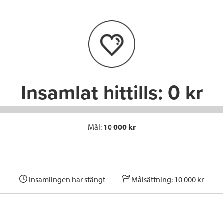
b
t
e
o
e
d
o
r
I
k
n
Insamlat hittills:
0 kr
Mål:
10 000 kr
Insamlingen har stängt
Målsättning: 10 000 kr