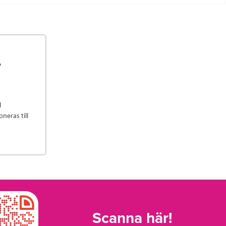
r
l
neras till
Scanna här!