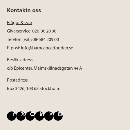
Kontakta oss
Frågor & svar
Givarservice: 020-90 20 90
Telefon (vxl): 08-584 209 00
E-post:
info@barncancerfonden.se
Besöksadress:
c/o Epicenter, Malmskillnadsgatan 44 A
Postadress:
Box 3426, 103 68 Stockholm
F
X
Y
L
I
B
a
o
i
n
l