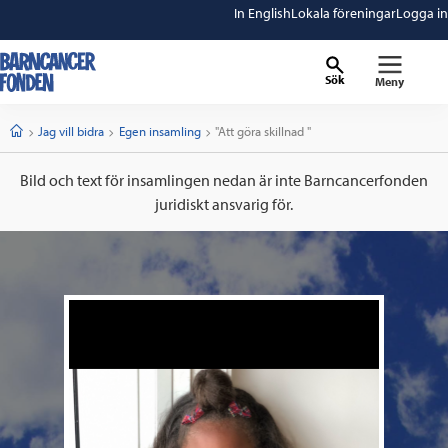
In English
Lokala föreningar
Logga in
Sök
Meny
barncancerfonden
startsida
Start
Jag vill bidra
Egen insamling
Current:
"Att göra skillnad "
Bild och text för insamlingen nedan är inte Barncancerfonden
juridiskt ansvarig för.