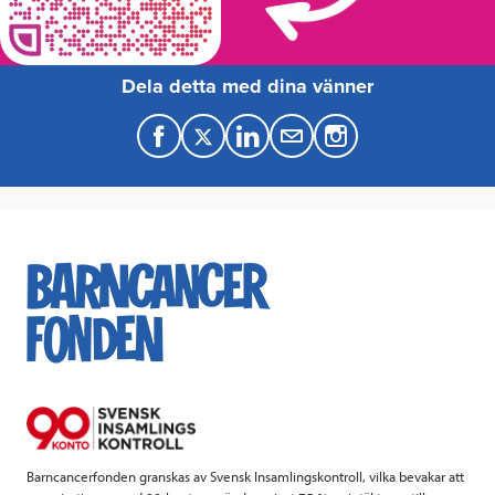
Dela detta med dina vänner
F
T
L
M
a
w
i
a
c
i
n
i
e
t
k
l
b
t
e
o
e
d
o
r
I
k
n
Barncancerfonden granskas av Svensk Insamlingskontroll, vilka bevakar att