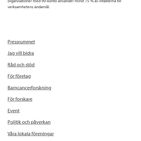
organisationer med 90-konto använder minst 75 % av intäkterna till
verksamhetens ändamål.
Pressrummet
Jag vill bidra
Råd och stöd
För företag
Barncancerforskning
För forskare
Event
Politik och påverkan
Våra lokala föreningar