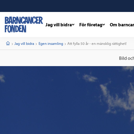
Jag vill bidra
För företag
Om barnca
barncancerfonden
startsida
Start
Jag vill bidra
Egen insamling
Current:
Att fylla 50 år - en mänsklig rättighet!
Bild oc