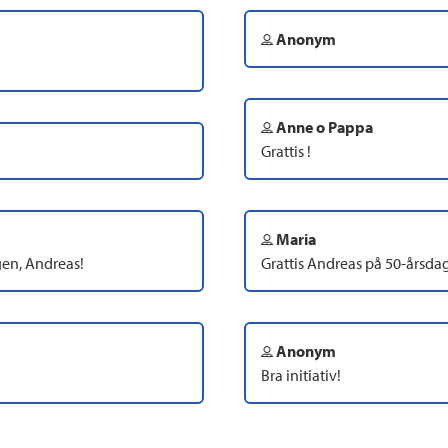
Anonym
Anne o Pappa
Grattis !
Maria
gen, Andreas!
Grattis Andreas på 50-årsda
Anonym
Bra initiativ!