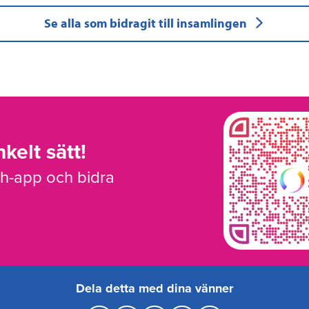
Se alla som bidragit till insamlingen
kelt sätt!
sh-app och bidra
Dela detta med dina vänner