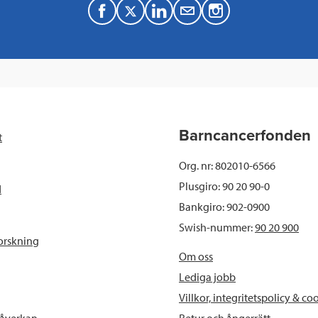
F
T
L
M
a
w
i
a
c
i
n
i
e
t
k
l
b
t
e
Barncancerfonden
t
o
e
d
Org. nr: 802010-6566
o
r
I
Plusgiro: 90 20 90-0
d
Bankgiro: 902-0900
k
n
Swish-nummer:
90 20 900
orskning
Om oss
Lediga jobb
Villkor, integritetspolicy & co
Retur och ångerrätt