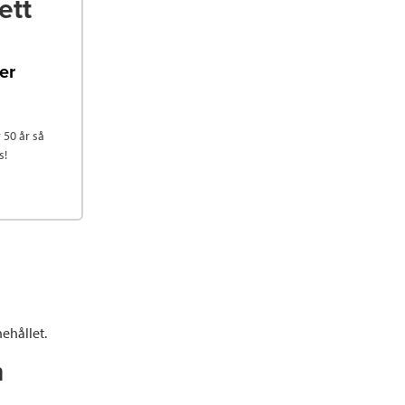
ett
er
 50 år så
s!
ehållet.
n