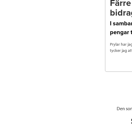
Färre
bidra
I samba
pengar t
Prylar har ja
tycker jag a
Den som