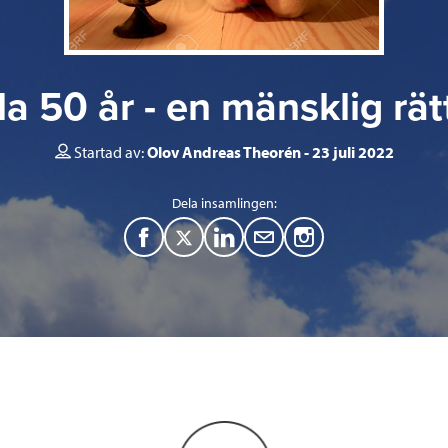
lla 50 år - en mänsklig rät
Startad av:
Olov Andreas Theorén
23 juli 2022
Dela insamlingen:
F
T
L
M
a
w
i
a
c
i
n
i
e
t
k
l
b
t
e
o
e
d