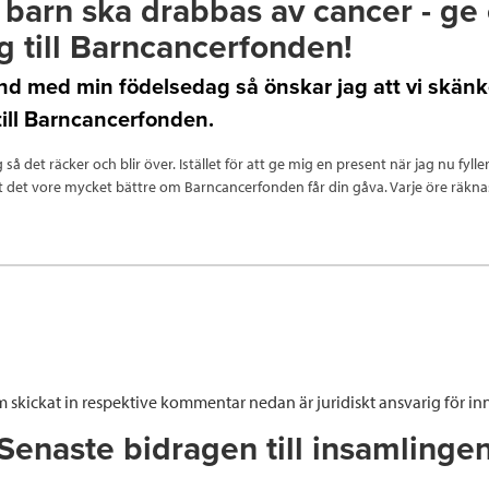
 barn ska drabbas av cancer - ge 
g till Barncancerfonden!
nd med min födelsedag så önskar jag att vi skänk
ill Barncancerfonden.
g så det räcker och blir över. Istället för att ge mig en present när jag nu fyller
tt det vore mycket bättre om Barncancerfonden får din gåva. Varje öre räkna
 skickat in respektive kommentar nedan är juridiskt ansvarig för inn
Senaste bidragen till insamlinge