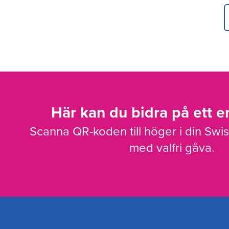
Här kan du bidra på ett en
Scanna QR-koden till höger i din Swi
med valfri gåva.