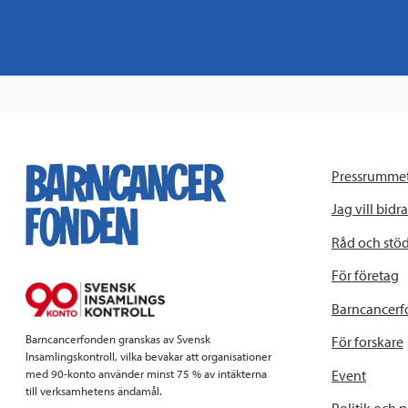
Pressrumme
Jag vill bidra
Råd och stö
För företag
Barncancerf
Barncancerfonden granskas av Svensk
För forskare
Insamlingskontroll, vilka bevakar att organisationer
Event
med 90-konto använder minst 75 % av intäkterna
till verksamhetens ändamål.