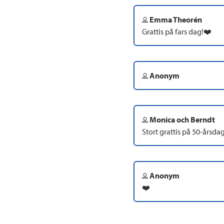
Emma Theorén
Grattis på fars dag!❤️
Anonym
Monica och Berndt
Stort grattis på 50-årsda
Anonym
❤️