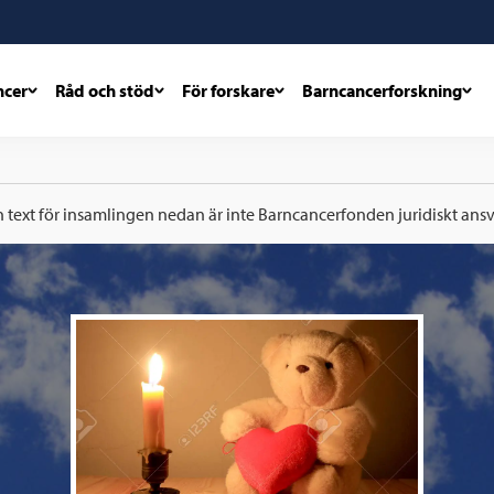
ncer
Råd och stöd
För forskare
Barncancerforskning
h text för insamlingen nedan är inte Barncancerfonden juridiskt ansva