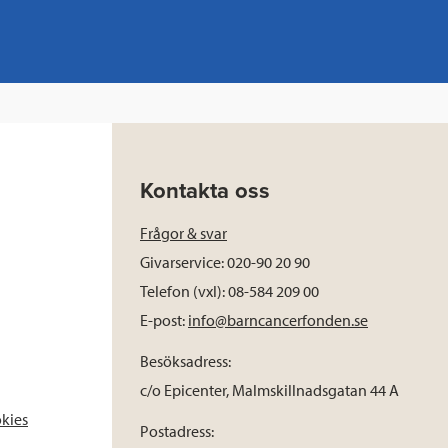
Kontakta oss
Frågor & svar
Givarservice: 020-90 20 90
Telefon (vxl): 08-584 209 00
E-post:
info@barncancerfonden.se
Besöksadress:
c/o Epicenter, Malmskillnadsgatan 44 A
okies
Postadress: