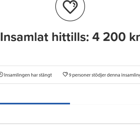
o
r
I
k
n
Insamlat hittills:
4 200 kr
Insamlingen har stängt
9 personer stödjer denna insamlin