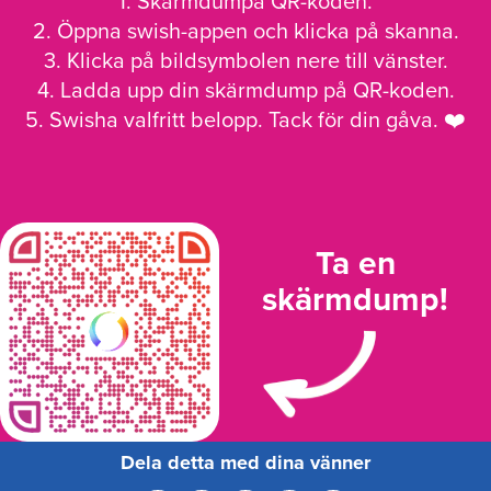
1. Skärmdumpa QR-koden.
2. Öppna swish-appen och klicka på skanna.
3. Klicka på bildsymbolen nere till vänster.
4. Ladda upp din skärmdump på QR-koden.
5. Swisha valfritt belopp. Tack för din gåva. ❤️
Ta en
skärmdump!
Dela detta med dina vänner