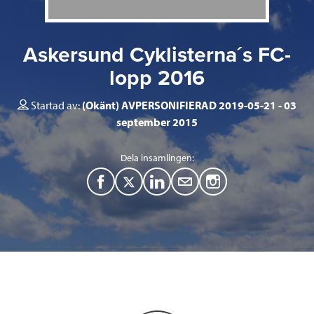
Askersund Cyklisterna´s FC-
lopp 2016
Startad av:
(Okänt) AVPERSONIFIERAD 2019-05-21
03
september 2015
Dela insamlingen:
F
T
L
M
a
w
i
a
c
i
n
i
e
t
k
l
b
t
e