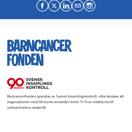
F
T
L
M
a
w
i
a
c
i
n
i
e
t
k
l
b
t
e
o
e
d
o
r
I
k
n
Barncancerfonden granskas av Svensk Insamlingskontroll, vilka bevakar att
organisationer med 90-konto använder minst 75 % av intäkterna till
verksamhetens ändamål.