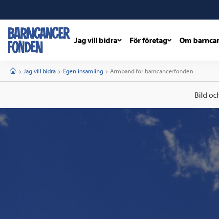
Jag vill bidra
För företag
Om barnca
barncancerfonden
startsida
Start
Jag vill bidra
Egen insamling
Current:
Armband för barncancerfonden
Bild oc