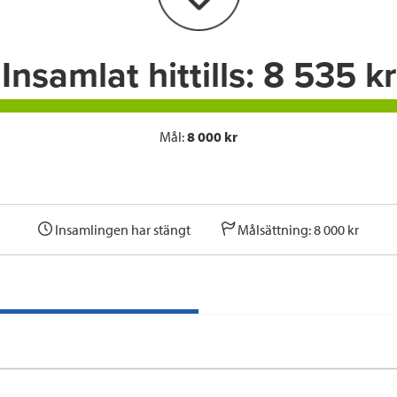
k
n
Insamlat hittills:
8 535 kr
Mål:
8 000 kr
Insamlingen har stängt
Målsättning: 8 000 kr