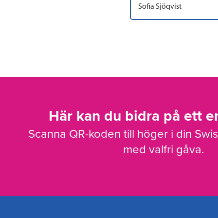
Sofia Sjöqvist
Här kan du bidra på ett en
Scanna QR-koden till höger i din Swi
med valfri gåva.