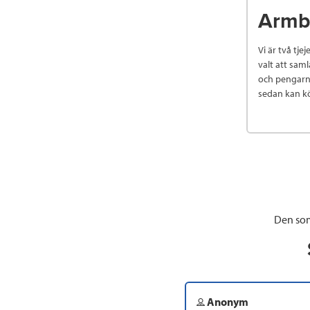
Armb
Vi är två tj
valt att sam
och pengarna
sedan kan kö
Den som
Anonym