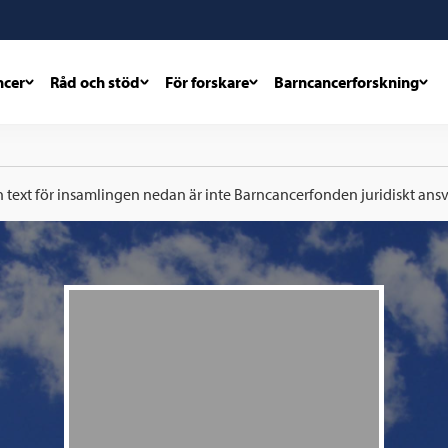
ncer
Råd och stöd
För forskare
Barncancerforskning
h text för insamlingen nedan är inte Barncancerfonden juridiskt ansva