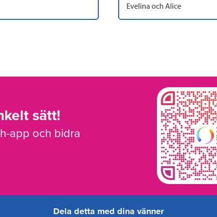
Evelina och Alice
kelt sätt!
sh-app och bidra
Dela detta med dina vänner