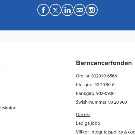
F
T
L
M
a
w
i
a
c
i
n
i
e
t
k
l
b
t
e
Barncancerfonden
t
o
e
d
Org. nr: 802010-6566
o
r
I
Plusgiro: 90 20 90-0
d
Bankgiro: 902-0900
k
n
Swish-nummer:
90 20 900
orskning
Om oss
Lediga jobb
Villkor, integritetspolicy & co