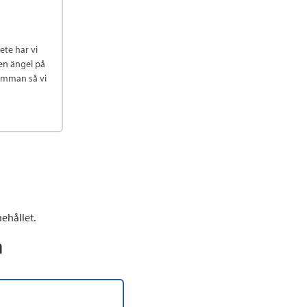
ete har vi
en ängel på
summan så vi
ehållet.
n