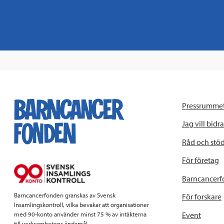
Pressrumme
Jag vill bidra
Råd och stö
För företag
Barncancerf
Barncancerfonden granskas av Svensk
För forskare
Insamlingskontroll, vilka bevakar att organisationer
Event
med 90-konto använder minst 75 % av intäkterna
till verksamhetens ändamål.