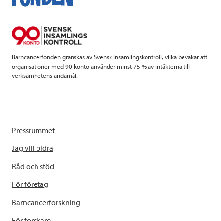
o
e
d
o
r
I
k
n
Barncancerfonden granskas av Svensk Insamlingskontroll, vilka bevakar att
organisationer med 90-konto använder minst 75 % av intäkterna till
verksamhetens ändamål.
Pressrummet
Jag vill bidra
Råd och stöd
För företag
Barncancerforskning
För forskare