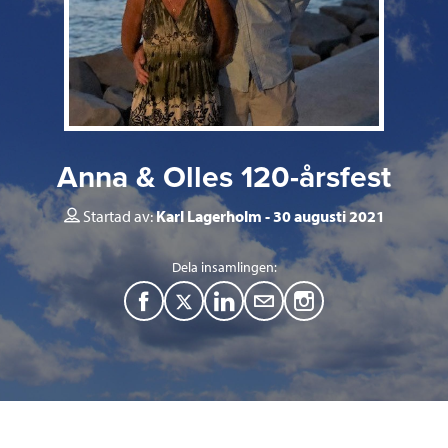
Anna & Olles 120-årsfest
Startad av:
Karl Lagerholm
30 augusti 2021
Dela insamlingen:
F
T
L
M
a
w
i
a
c
i
n
i
e
t
k
l