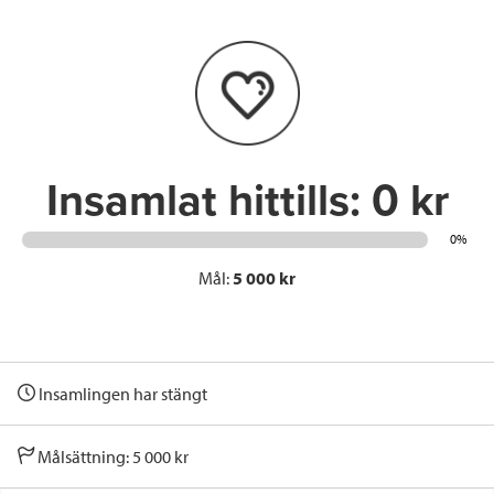
b
t
e
o
e
d
o
r
I
k
n
Insamlat hittills:
0 kr
0%
Mål:
5 000 kr
Insamlingen har stängt
Målsättning: 5 000 kr