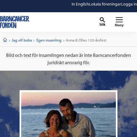
In English
Lokala föreningar
Logga in
Sök
Meny
barncancerfonden
startsida
Start
Jag vill bidra
Egen insamling
Current:
Anna & Olles 120-årsfest
Bild och text för insamlingen nedan är inte Barncancerfonden
juridiskt ansvarig för.