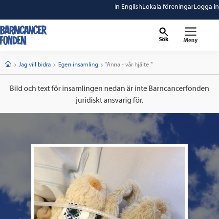
In English
Lokala föreningar
Logga in
Sök
Meny
barncancerfonden
startsida
Start
Jag vill bidra
Egen insamling
Current:
"Anna - vår hjälte "
Bild och text för insamlingen nedan är inte Barncancerfonden
juridiskt ansvarig för.