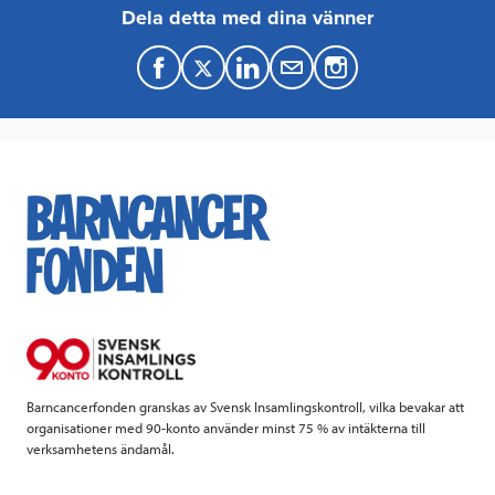
Dela detta med dina vänner
F
T
L
M
a
w
i
a
c
i
n
i
e
t
k
l
b
t
e
o
e
d
o
r
I
k
n
Barncancerfonden granskas av Svensk Insamlingskontroll, vilka bevakar att
organisationer med 90-konto använder minst 75 % av intäkterna till
verksamhetens ändamål.