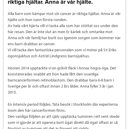
riktiga hjältar. Anna är vår hjälte.
Alla barn som kämpar mot sin cancer är riktiga hjältar. Anna är vår
hjälte och hon vann första ronden.
Av hela vårt hjärta vill vi tacka alla som har stöttat oss under den
här resan. Den är inte slut än men Er kärlek och omtanke mot
Anna och vår familj har burit oss igenom sorgen som kommer när
ens barn drabbas av cancer.
Vi vill tacka den fantastiska personalen som vi möter på S:t Eriks
ögonsjukhus och Astrid Lindgrens barnsjukhus.
Hösten 2014 upptäckte vi en gråvit fläck i Annas högra öga. Det
konstaterades snabbt att hon hade fått den ovanliga
barncancerformen retinoblastom. Den drabbar bara 6-8 barn i
Sverige per år och oftast innan 2 års ålder. Anna fyller 5 år i jan
2015.
En intensiv period följdes. Täta besök i Stockholm där experterna
inom den här cancerformen finns.
Den vanliga följden av att själv upptäcka tumören i ett sent skede
som vi gjorde är att operera bort ögat direkt då ögat oftast är så
förstört av tumören att det är försent att rädda.