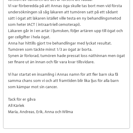
Vi var förberedda på att Annas öga skulle tas bort men vid första
undersökningen så såg läkaren att tumören satt på ett sådant
sätt i ögat att läkaren istället ville testa en ny behandlingsmetod
som heter IACT ( intraartriell cemoterapi).
Läkaren går in i en artär i ljumsken, följer artären upp till ögat och
ger cellgifter i hela ögat.
Anna har hittills gjort tre behandlingar med lyckat resultat.
Tumören som täckte minst 1/3 av ögat är borta.
Synen är förlorad, tumören hade pressat loss näthinnan men ögat
ser finare ut än innan och får vara kvar tillsvidare.
Vi har startat en insamling i Annas namn för att fler barn ska få
samma chans som vi och att framtiden blir lika ljus för alla barn
som kämpar mot sin cancer.
Tack för er gåva
All Kärlek
Maria, Andreas, Erik, Anna och Wilma