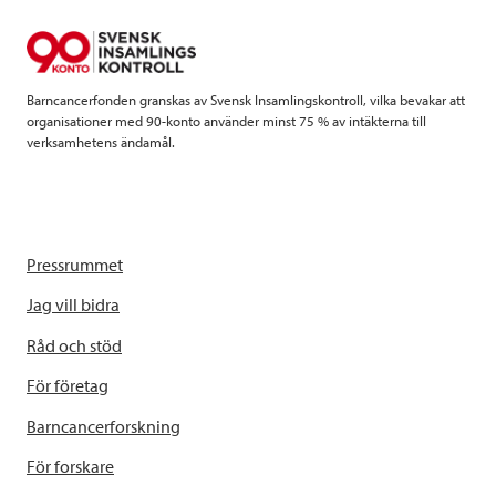
o
r
I
k
n
Barncancerfonden granskas av Svensk Insamlingskontroll, vilka bevakar att
organisationer med 90-konto använder minst 75 % av intäkterna till
verksamhetens ändamål.
Pressrummet
Jag vill bidra
Råd och stöd
För företag
Barncancerforskning
För forskare