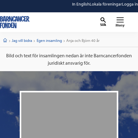
In English
Lokala föreningar
Logga in
Sök
Meny
barncancerfonden
startsida
Start
Jag vill bidra
Egen insamling
Current:
Anja och Björn 40 år
Bild och text för insamlingen nedan är inte Barncancerfonden
juridiskt ansvarig för.