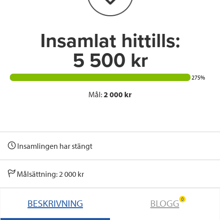
k
n
Insamlat hittills:
5 500 kr
275%
Mål:
2 000 kr
Insamlingen har stängt
Målsättning: 2 000 kr
0
BESKRIVNING
BLOGG